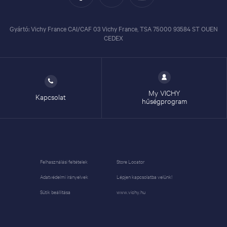
Gyártó: Vichy France CAI/CAF 03 Vichy France, TSA 75000 93584 ST OUEN
CEDEX
My VICHY
Kapcsolat
hűségprogram
Felhasználási feltételek
Store Locator
Adatvédelmi irányelvek
Lépjen kapcsolatba velünk!
Sütik beállítása
www.vichy.hu