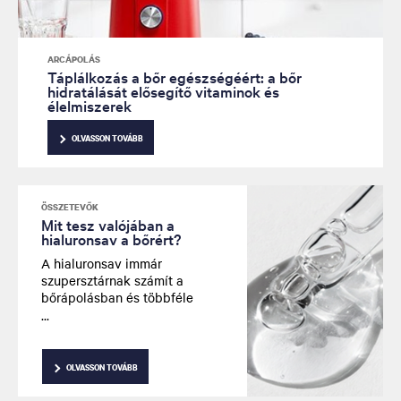
ARCÁPOLÁS
Táplálkozás a bőr egészségéért: a bőr
hidratálását elősegítő vitaminok és
élelmiszerek
OLVASSON TOVÁBB
ÖSSZETEVŐK
Mit tesz valójában a
hialuronsav a bőrért?
A hialuronsav immár
szupersztárnak számít a
bőrápolásban és többféle
készítményben megtalálható,
a könnyű szérumoktól a
gazdag hidratálókig. De a
felhajtáson túl, mit tesz
OLVASSON TOVÁBB
valójában ez az összetevő a
bőrért? A hialuronsav