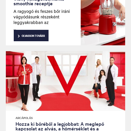
smoothie receptje
A ragyogó és feszes bőr iráni
vágyódásunk részeként
leggyakrabban az
arcbőrünkre felvihető krémek
és szérumok felé fordulunk. De
OLVASSON TOVÁBB
mi lenne, ha a fiatalos
ragyogás kulcsa valójában
belülről fakadna? Az „Az vagy,
amit megeszel” elve ma
aktuálisabb, mint valaha,
különösen a bőrünk
egészségének és a testünk
legfontosabb szerkezeti
fehérjéjének, a kollagénnek a
támogatásának tekintetében.
ARCÁPOLÁS
Hozza ki bőréből a legjobbat: A meglepő
kapcsolat az alvás, a hőmérséklet és a