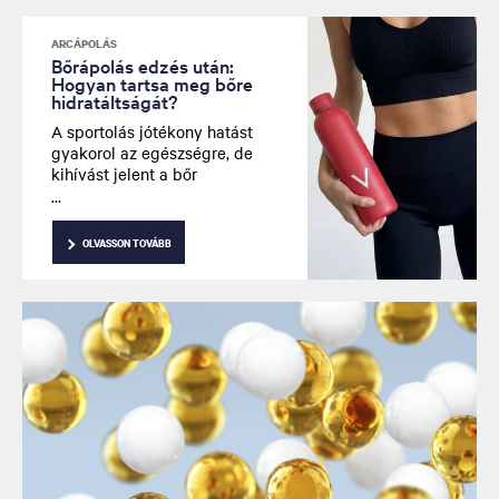
hatásmechanizmusának
megértése segíthet Önnek
ARCÁPOLÁS
megtalálni a megfelelő
Bőrápolás edzés után:
Hogyan tartsa meg bőre
termékeket a leglátványosabb
hidratáltságát?
eredményekért, a bőre egyedi
igényei szerint.
A sportolás jótékony hatást
gyakorol az egészségre, de
kihívást jelent a bőr
hidratálásának szempontjából.
Az edzés után leginkább
megfelelő bőrápoló segít
OLVASSON TOVÁBB
fenntartani az optimális
hidratálást, és támogatja a bőr
természetes regenerációját.