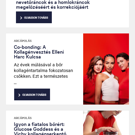
nevetőráncok és a homlokráncok
megelőzéséért és korrekciójáért
OLVASSON TOVÁBB
ARCÁPOLÁS
Co-bonding: A
Kollagénvesztés Elleni
Harc Kulcsa
Az évek múlásával a bőr
kollagéntartalma fokozatosan
csökken. Ezt a természetes
folyamatot két fő tényező
irányítja: az öregedés miatti
csökkenő kollagéntermelés,
OLVASSON TOVÁBB
valamint a kollagén
lebontásáért felelős enzimek
növekedése.
ARCÁPOLÁS
Igyon a fiatalos bőrért:
Glucose Goddess és a
Vichy kollagénserkentő