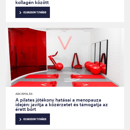
kollagén között
OLVASSON TOVÁBB
ARCÁPOLÁS
A pilates jótékony hatásai a menopauza
idején: javítja a közérzetet és támogatja az
érett bőrt
OLVASSON TOVÁBB