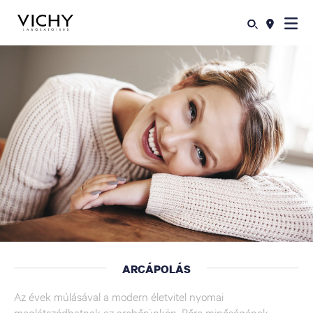
ARCÁPOLÁS
Az évek múlásával a modern életvitel nyomai
meglátszódhatnak az arcbőrünkön. Bőre minőségének