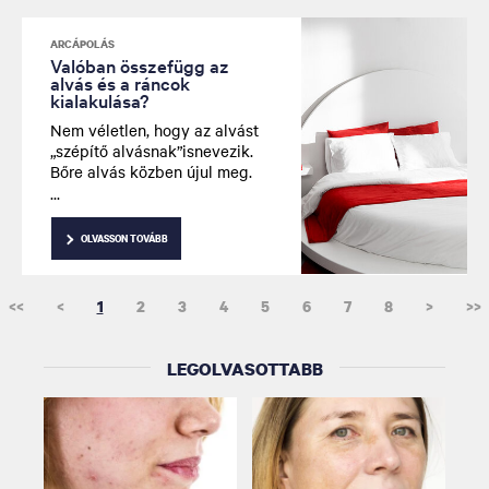
ARCÁPOLÁS
Valóban összefügg az
alvás és a ráncok
kialakulása?
Nem véletlen, hogy az alvást
„szépítő alvásnak”isnevezik.
Bőre alvás közben újul meg.
Tudja meg, hogyan segítikaz
érett bőrt a kollagéntermelés
és a helyes alvási szokások.
OLVASSON TOVÁBB
<<
<
1
2
3
4
5
6
7
8
>
>>
LEGOLVASOTTABB