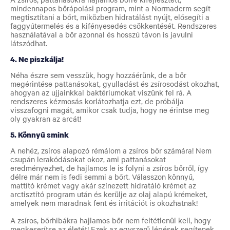
mindennapos bőrápolási program, mint a Normaderm segít
megtisztítani a bőrt, miközben hidratálást nyújt, elősegíti a
faggyútermelés és a kifényesedés csökkentését. Rendszeres
használatával a bőr azonnal és hosszú távon is javulni
látszódhat.
4. Ne piszkálja!
Néha észre sem vesszük, hogy hozzáérünk, de a bőr
megérintése pattanásokat, gyulladást és zsírosodást okozhat,
ahogyan az ujjainkkal baktériumokat viszünk fel rá. A
rendszeres kézmosás korlátozhatja ezt, de próbálja
visszafogni magát, amikor csak tudja, hogy ne érintse meg
oly gyakran az arcát!
5. Könnyű smink
A nehéz, zsíros alapozó rémálom a zsíros bőr számára! Nem
csupán lerakódásokat okoz, ami pattanásokat
eredményezhet, de hajlamos le is folyni a zsíros bőrről, így
délre már nem is fedi semmi a bőrt. Válasszon könnyű,
mattító krémet vagy akár színezett hidratáló krémet az
arctisztító program után és kerülje az olaj alapú krémeket,
amelyek nem maradnak fent és irritációt is okozhatnak!
A zsíros, bőrhibákra hajlamos bőr nem feltétlenül kell, hogy
megkeserítse az életét! Ezek az egyszerű lépések segítenek