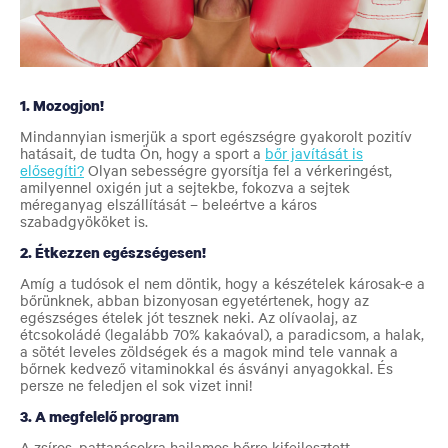
1. Mozogjon!
Mindannyian ismerjük a sport egészségre gyakorolt pozitív
hatásait, de tudta Ön, hogy a sport a
bőr javítását is
elősegíti?
Olyan sebességre gyorsítja fel a vérkeringést,
amilyennel oxigén jut a sejtekbe, fokozva a sejtek
méreganyag elszállítását – beleértve a káros
szabadgyököket is.
2. Étkezzen egészségesen!
Amíg a tudósok el nem döntik, hogy a készételek károsak-e a
bőrünknek, abban bizonyosan egyetértenek, hogy az
egészséges ételek jót tesznek neki. Az olívaolaj, az
étcsokoládé (legalább 70% kakaóval), a paradicsom, a halak,
a sötét leveles zöldségek és a magok mind tele vannak a
bőrnek kedvező vitaminokkal és ásványi anyagokkal. És
persze ne feledjen el sok vizet inni!
3. A megfelelő program
A zsíros, pattanásokra hajlamos bőrre kifejlesztett,