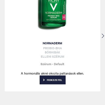
NORMADERM
PROBIO-BHA
BŐRHIBÁK
ELLENI SZÉRUM
Szérum - Default
A hormonális akné okozta pattanások ellen.
FEDEZZE FEL