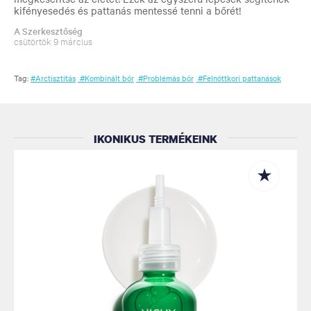
kifényesedés és pattanás mentessé tenni a bőrét!
A Szerkesztőség
csütörtök 9 március
Tag:
#Arctisztítás
#Kombinált bőr
#Problémás bőr
#Felnőttkori pattanások
IKONIKUS TERMÉKEINK