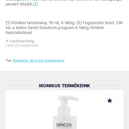
javulni látszik
.
[2]
[1]
Klinikai tanulmány, 79 nő, 6 hétig.
[2]
Fogyasztói teszt, 138
nő, a teljes Densi-Solutions program 6 hétig történő
használatával.
A Szerkesztőség
kedd 26 szeptember
Tag:
#Hajhullás
#A fejbőr érzékenysége
IKONIKUS TERMÉKEINK