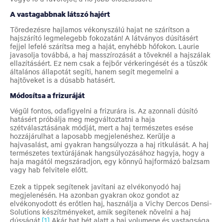
A vastagabbnak látszó hajért
Töredezésre hajlamos vékonyszálú hajat ne szárítson a
hajszárító legmelegebb fokozatán! A látványos dúsításért
fejjel lefelé szárítsa meg a haját, enyhébb hőfokon. Laurie
javasolja továbbá, a haj masszírozását a töveknél a hajszálak
ellazításáért. Ez nem csak a fejbőr vérkeringését és a tüszők
általános állapotát segíti, hanem segít megemelni a
hajtöveket is a dúsabb hatásért.
Módosítsa a frizuráját
Végül fontos, odafigyelni a frizurára is. Az azonnali dúsító
hatásért próbálja meg megváltoztatni a haja
szétválasztásának módját, mert a haj természetes esése
hozzájárulhat a laposabb megjelenéshez. Kerülje a
hajvasalást, ami gyakran hangsúlyozza a haj ritkulását. A haj
természetes textúrájának hangsúlyozásához hagyja, hogy a
haja magától megszáradjon, egy könnyű hajformázó balzsam
vagy hab felvitele előtt.
Ezek a tippek segítenek javítani az elvékonyodó haj
megjelenésén. Ha azonban gyakran okoz gondot az
elvékonyodott és erőtlen haj, használja a Vichy Dercos Densi-
Solutions készítményeket, amik segítenek növelni a haj
dússágát
.
[1]
Akár hat hét alatt a haj volumene és vastagsága