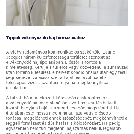
Tippek vékonyszálú haj formázásához
A Vichy tudományos kommunikációs szakértője, Laurie
Jacquet három kulcsfontosságú területet azonosít az
elvékonyodó haj ápolásában. Először is fontos a
kíméletesség. Kerülje a túl erős vagy közvetlenül a zuhanyzás
után történő kifésülést: e helyett kondicionálás után egy fésű
segítségével válassza szét a haját,
és távolítsa el a
felesleges vizet a szárítási folyamat megkönnyítése
érdekében.
A túlzott hő által okozott károsodás csak ronthat az
elvékonyodó haj megjelenésén, ezért hajszárítás helyett
inkább hagyja a haját a szabad levegőn megszáradni. Ha
általában este mossa meg a haját, laza vagy erősebb
fonással megelőzheti annak szöszösödését, megkönnyítheti a
reggeli formázást és dús hatást is kölcsönözhet. Ha pedig
egyszerűen nem tud meglenni hajszárítás nélkül, legalább
vegye le a fúvófejet, a hő jobb eloszlásáért.