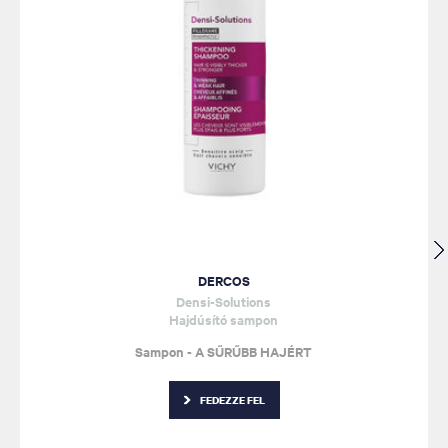
DERCOS
Densi-Solutions
Hajdúsító sampon
Sampon - A SŰRŰBB HAJÉRT
FEDEZZE FEL