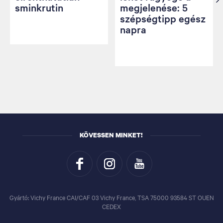
sminkrutin
megjelenése: 5
szépségtipp egész
napra
KÖVESSEN MINKET!
Gyártó: Vichy France CAI/CAF 03 Vichy France, TSA 75000 93584 ST OUEN
CEDEX