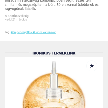
forradalmi hatóanyag kombinációban segít feszesíteni,
simítani és megszépíteni a bőrt. Bőre azonnal üdébbnek és
ragyogónak látszik.
A Szerkesztőség
kedd 21 március
Tag:
#Öregedésgátlás
#Bőr és változókor
IKONIKUS TERMÉKEINK