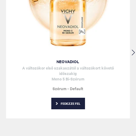
NEOVADIOL
A változókor első szakaszától a változókort követő
időszakig
Meno 5 Bi-Szérum
Szérum - Default
FEDEZZE FEL