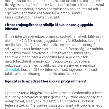
mozgások és mozdulatok intenzitását erősíti fel, elősegítve a
fittségi szint javítását és az izmok erősítését. Főleg, ha szereti
a páros sportokat, legyen energikusabb és vitalitással teli
egy olyan sportnak köszönhetően, amely sokkal
szórakoztatóbb, ha ketten végzik!
Fitneszrajongóknak: próbálja ki a 30 napos guggolás
kihívást
Ön az intenzívebb edzésformákat kedveli, amelyek kihívások
elé állítják? A 30 napos guggolás kihívás tökéletes kezdési
módja lehet az új fitneszrutinnak, ami motivál és energiát is
ad. Számos tanulmány szerint alapvető fontosságú az erőnlét
és az izomtónus növelése a változókorban, mivel ezek
segítenek megelőzni a csontritkulást. A guggolások
megdolgoztatják a nagy izomcsoportokat, továbbá a
pulzusszámot is megnövelik, javítva a szív- és érrendszer
állapotát
.
Készen áll? Az interneten sok ingyenes kihívást
talál, teljes edzésprogrammal és utasításokkal.
Egészítse ki az edzést bőrápolási programmal is!
Új fitnesz terve kiegészítéseként hozza csúcsformába a bőrét
is a Vichy Neovadiol segítségével, egy úttörő öregedésgátló
bőrápolóval, amelyet kifejezetten a változókorú nőknek
fejlesztettek ki! 4 erőteljes összetevő, mint a Pro-Xylane, egy