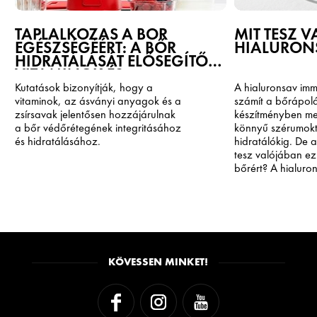
TÁPLÁLKOZÁS A BŐR
MIT TESZ 
EGÉSZSÉGÉÉRT: A BŐR
HIALURONS
HIDRATÁLÁSÁT ELŐSEGÍTŐ
VITAMINOK ÉS
ÉLELMISZEREK
Kutatások bizonyítják, hogy a
A hialuronsav im
vitaminok, az ásványi anyagok és a
számít a bőrápol
zsírsavak jelentősen hozzájárulnak
készítményben me
a bőr védőrétegének integritásához
könnyű szérumok
és hidratálásához.
hidratálókig. De a 
tesz valójában ez
bőrért? A hialuro
hatásmechanizmu
segíthet Önnek me
megfelelő terméke
leglátványosabb 
bőre egyedi igénye
KÖVESSEN MINKET!