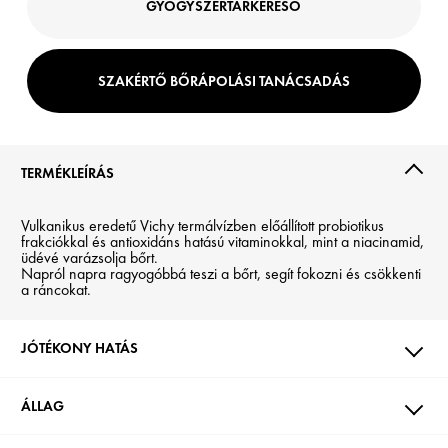
GYÓGYSZERTÁRKERESŐ
SZAKÉRTŐ BŐRÁPOLÁSI TANÁCSADÁS
TERMÉKLEÍRÁS
Vulkanikus eredetű Vichy termálvízben előállított probiotikus
frakciókkal és antioxidáns hatású vitaminokkal, mint a niacinamid,
üdévé varázsolja bőrt.
Napról napra ragyogóbbá teszi a bőrt, segít fokozni és csökkenti
a ráncokat.
JÓTÉKONY HATÁS
ÁLLAG