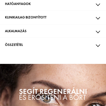
HATÓANYAGOK
KLINIKAILAG BIZONYÍTOTT
ALKALMAZÁS
ÖSSZETÉTEL
SEGÍT REGENERÁLNI
ÉS ERŐSÍTENI A BŐRT