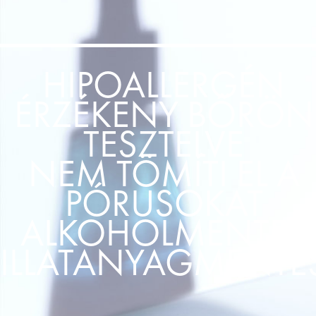
HIPOALLERGÉN
ÉRZÉKENY BŐRÖN
TESZTELVE
NEM TÖMÍTI EL A
PÓRUSOKAT
ALKOHOLMENTES
ILLATANYAGMENTE