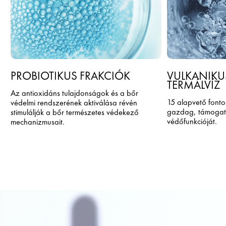
PROBIOTIKUS FRAKCIÓK
VULKANIKU
TERMÁLVÍZ
Az antioxidáns tulajdonságok és a bőr
15 alapvető font
védelmi rendszerének aktiválása révén
gazdag, támogatj
stimulálják a bőr természetes védekező
védőfunkcióját.
mechanizmusait.