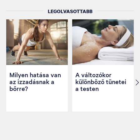
LEGOLVASOTTABB
Milyen hatása van
A változókor
az izzadásnak a
különböző tünetei
bőrre?
a testen