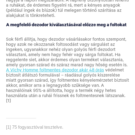
a ruhákat, de érdemes figyelni rá, mert a kényes anyagok
(például ingek és blúzok) túl melegen történő szárítása az
alakjukat is tönkreteheti.
A megfelelő dezodor kiválasztásával előzze meg a foltokat
Sok férfi állítja, hogy dezodor vásárlásakor fontos szempont,
hogy azok ne okozzanak foltosodást vagy sárgulást az
ingeken, ugyanakkor nehéz olyan golyós férfi dezodort
választani, amely nem hagy fehér vagy sárga foltokat. Ha
reggelente siet, akkor érdemes olyan terméket választania,
amely gyorsan szárad és száraz marad nagy hőség esetén is.
A Vichy Homme foltmentes dezodor akár 48 órás
védelmet
biztosít átlátszó formulával – ráadásul golyós kiszerelése
miatt gyorsan szárad, így foltmentes kényelemérzetet biztosít
akkor, amikor arra a legnagyobb szüksége van. A
használóinak 95%-a állította, hogy a termék négy hetes
használata után a ruhái frissnek és foltmentesnek látszanak.
[1]
[1] 75 fogyasztóval tesztelve.