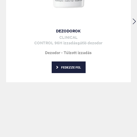
DEZODOROK
CLINICAL
CONTROL 96H izzadásgátló dezodor
Dezodor - Túlzott izzadás
FEDEZZE FEL