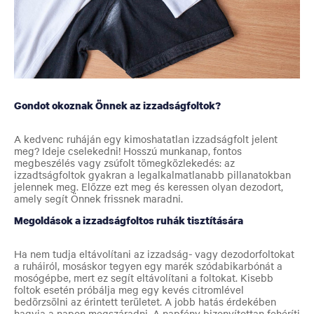
Gondot okoznak Önnek az izzadságfoltok?
A kedvenc ruháján egy kimoshatatlan izzadságfolt jelent
meg? Ideje cselekedni! Hosszú munkanap, fontos
megbeszélés vagy zsúfolt tömegközlekedés: az
izzadtságfoltok gyakran a legalkalmatlanabb pillanatokban
jelennek meg. Előzze ezt meg és keressen olyan dezodort,
amely segít Önnek frissnek maradni.
Megoldások a izzadságfoltos ruhák tisztítására
Ha nem tudja eltávolítani az izzadság- vagy dezodorfoltokat
a ruháiról, mosáskor tegyen egy marék szódabikarbónát a
mosógépbe, mert ez segít eltávolítani a foltokat. Kisebb
foltok esetén próbálja meg egy kevés citromlével
bedörzsölni az érintett területet. A jobb hatás érdekében
hagyja a napon megszáradni. A napfény bizonyítottan fehéríti