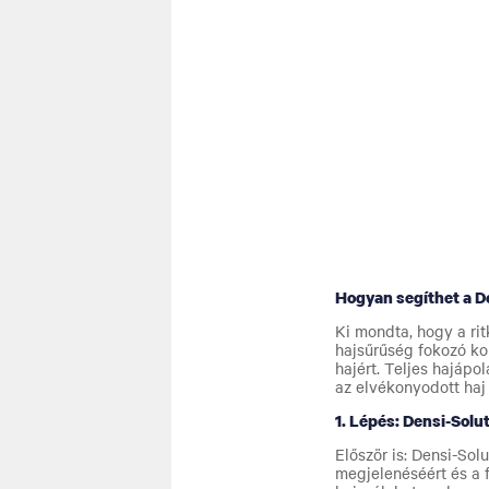
Hogyan segíthet a D
Ki mondta, hogy a rit
hajsűrűség fokozó ko
hajért. Teljes hajápo
az elvékonyodott haj 
1. Lépés: Densi-Solu
Először is: Densi-So
megjelenéséért és a 