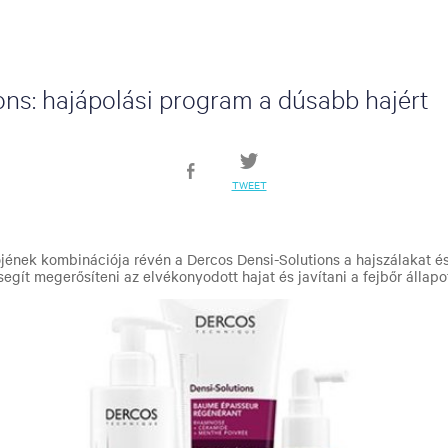
ons: hajápolási program a dúsabb hajért
TWEET
őjének kombinációja révén a Dercos Densi-Solutions a hajszálakat é
egít megerősíteni az elvékonyodott hajat és javítani a fejbőr állapo