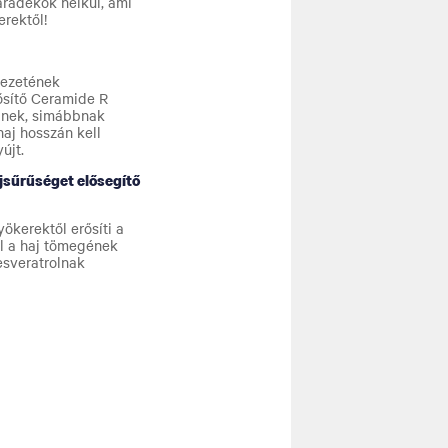
aradékok nélkül, ami
rektől!
kezetének
ősítő Ceramide R
bnek, simábbnak
aj hosszán kell
újt.
jsűrűséget elősegítő
ökerektől erősíti a
rul a haj tömegének
esveratrolnak