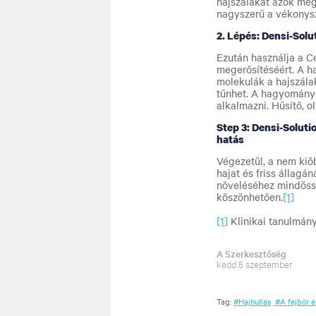
hajszálakat azok mege
nagyszerű a vékonys
2. Lépés: Densi-Solu
Ezután használja a C
megerősítéséért. A h
molekulák a hajszála
tűnhet. A hagyományo
alkalmazni. Hűsítő, o
Step 3: Densi-Soluti
hatás
Végezetül, a nem kiö
hajat és friss állagá
növeléséhez mindössz
köszönhetően
.
[1]
[1]
Klinikai tanulmány
A Szerkesztőség
kedd 5 szeptember
Tag:
#Hajhullás
#A fejbőr 