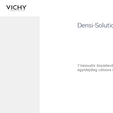
Densi-Soluti
7 innovatív összetev
egyidejűleg célozva s