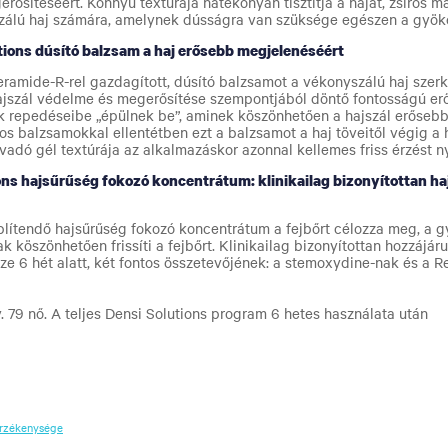
rősítéséért. Könnyű textúrája hatékonyan tisztítja a hajat, zsíros m
zálú haj számára, amelynek dússágra van szüksége egészen a gyöke
tions dúsító balzsam a haj erősebb megjelenéséért
eramide-R-rel gazdagított, dúsító balzsamot a vékonyszálú haj szer
ajszál védelme és megerősítése szempontjából döntő fontosságú er
k repedéseibe „épülnek be”, aminek köszönhetően a hajszál erőseb
s balzsamokkal ellentétben ezt a balzsamot a haj töveitől végig a h
lvadó gél textúrája az alkalmazáskor azonnal kellemes friss érzést ny
ons hajsűrűség fokozó koncentrátum: klinikailag bizonyítottan ha
blítendő hajsűrűség fokozó koncentrátum a fejbőrt célozza meg, a gy
nak köszönhetően frissíti a fejbőrt. Klinikailag bizonyítottan hozzájá
e 6 hét alatt, két fontos összetevőjének: a stemoxydine-nak és a R
. 79 nő. A teljes Densi Solutions
program 6 hetes használata után
érzékenysége