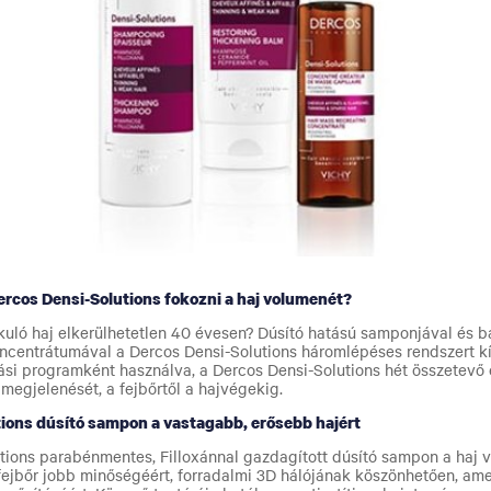
ercos Densi-Solutions fokozni a haj volumenét?
kuló haj elkerülhetetlen 40 évesen? Dúsító hatású samponjával és ba
ncentrátumával a Dercos Densi-Solutions háromlépéses rendszert k
lási programként használva, a Dercos Densi-Solutions hét összetevő 
megjelenését, a fejbőrtől a hajvégekig.
tions dúsító sampon a vastagabb, erősebb hajért
lutions parabénmentes, Filloxánnal
gazdagított dúsító sampon a haj 
fejbőr
jobb minőségéért, forradalmi 3D hálójának köszönhetően, amel