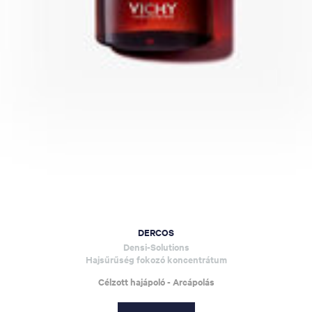
DERCOS
Densi-Solutions
Hajsűrűség fokozó koncentrátum
Célzott hajápoló - Arcápolás