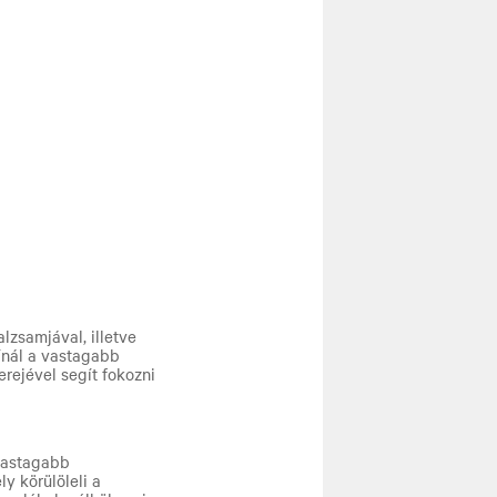
lzsamjával, illetve
ínál a vastagabb
erejével segít fokozni
vastagabb
y körülöleli a