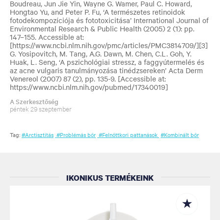
Boudreau, Jun Jie Yin, Wayne G. Wamer, Paul C. Howard,
Hongtao Yu, and Peter P. Fu, ‘
A természetes retinoidok
fotodekompozíciója és fototoxicitása’
International Journal of
Environmental Research & Public Health (2005) 2 (1): pp.
147–155.
Accessible at:
[https://www.ncbi.nlm.nih.gov/pmc/articles/PMC3814709/]
[3]
G.
Yosipovitch, M. Tang, A.G. Dawn, M. Chen, C.L. Goh, Y.
Huak, L. Seng, ‘A pszichológiai stressz, a faggyútermelés és
az acne vulgaris tanulmányozása tinédzsereken’
Acta Derm
Venereol
(2007) 87 (2), pp. 135-9. [Accessible at:
https://www.ncbi.nlm.nih.gov/pubmed/17340019]
A Szerkesztőség
péntek 29 szeptember
Tag:
#Arctisztítás
#Problémás bőr
#Felnőttkori pattanások
#Kombinált bőr
IKONIKUS TERMÉKEINK