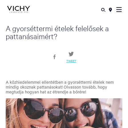
A gyorséttermi ételek felelősek a
pattanásaimért?
TWEET
A közhiedelemmel ellentétben a gyorséttermi ételek nem
mindig okoznak pattanásokat! Olvasson tovább, hogy
megtudja hogyan hat az étrendje a bőrére!