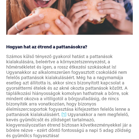
Hogyan hat az étrend a pattanásokra?
Számos külső tényező gyakorol hatást a pattanások
kialakulására, beleértve a környezetszennyezést, a
hőmérsékletet és igen, a rossz étkezési szokásokat is!
Ugyanakkor az alkalomszerűen fogyasztott csokoládé nem
felelős pattanások kialakulásáért. Még ha a nagymamája
esetleg azt állította is, akkor sincs bizonyított kapcsolat a
gyorséttermi ételek és az akné okozta pattanások között. A
táplálkozási hiányosságok komolyan hathatnak a bőrre, sok
mindent okozva a vitiligotól a bőrgyulladásig, de nincs
bizonyíték arra vonatkozóan, hogy bizonyos
élelmiszercsoportok fogyasztása kifejezetten felelős lenne a
pattanások kialakulásáért.
[1]
Ugyanakkor a nem megfelelő,
kevés gyümölcsöt és zöldséget tartalmazó,
kiegyensúlyozatlan étrend biztosan következményekkel jár a
bőrére nézve - ezért döntő fontosságú a napi 5 adag zöldség
és gyümölcs fogyasztása!