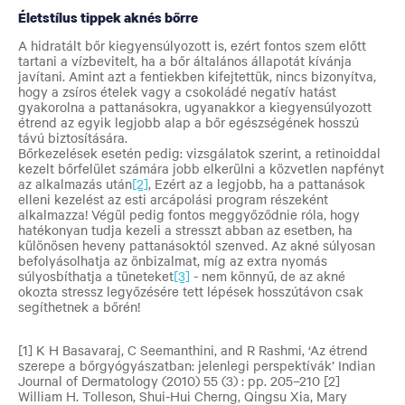
Életstílus tippek aknés bőrre
A hidratált bőr kiegyensúlyozott is, ezért fontos szem előtt
tartani a vízbevitelt, ha a bőr általános állapotát kívánja
javítani. Amint azt a fentiekben kifejtettük, nincs bizonyítva,
hogy a zsíros ételek vagy a csokoládé negatív hatást
gyakorolna a pattanásokra, ugyanakkor a kiegyensúlyozott
étrend az egyik legjobb alap a bőr egészségének hosszú
távú biztosítására.
Bőrkezelések esetén pedig: vizsgálatok szerint, a retinoiddal
kezelt bőrfelület számára jobb elkerülni a közvetlen napfényt
az alkalmazás után
[2]
,
Ezért az a legjobb, ha a pattanások
elleni kezelést az esti arcápolási program részeként
alkalmazza! Végül pedig fontos meggyőződnie róla, hogy
hatékonyan tudja kezeli a stresszt abban az esetben, ha
különösen heveny pattanásoktól szenved. Az akné súlyosan
befolyásolhatja az önbizalmat, míg az extra nyomás
súlyosbíthatja a tüneteket
[3]
-
nem könnyű,
de az akné
okozta stressz legyőzésére tett lépések
hosszútávon csak
segíthetnek a bőrén!
[1]
K H Basavaraj, C Seemanthini, and R Rashmi, ‘Az étrend
szerepe a bőrgyógyászatban: jelenlegi perspektívák’ Indian
Journal of Dermatology (2010) 55 (3) : pp. 205–210
[2]
William H. Tolleson, Shui-Hui Cherng, Qingsu Xia, Mary