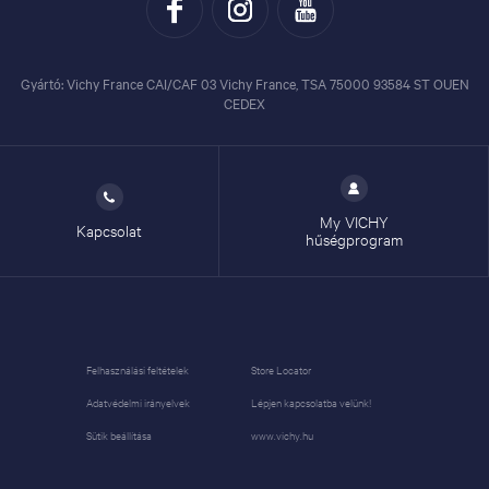
Gyártó: Vichy France CAI/CAF 03 Vichy France, TSA 75000 93584 ST OUEN
CEDEX
My VICHY
Kapcsolat
hűségprogram
Felhasználási feltételek
Store Locator
Adatvédelmi irányelvek
Lépjen kapcsolatba velünk!
Sütik beállítása
www.vichy.hu