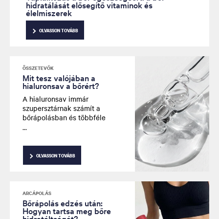
hidratálását elősegítő vitaminok és
élelmiszerek
OLVASSON TOVÁBB
ÖSSZETEVŐK
Mit tesz valójában a
hialuronsav a bőrért?
A hialuronsav immár
szupersztárnak számít a
bőrápolásban és többféle
készítményben megtalálható,
a könnyű szérumoktól a
gazdag hidratálókig. De a
felhajtáson túl, mit tesz
OLVASSON TOVÁBB
valójában ez az összetevő a
bőrért? A hialuronsav
hatásmechanizmusának
megértése segíthet Önnek
ARCÁPOLÁS
megtalálni a megfelelő
Bőrápolás edzés után:
Hogyan tartsa meg bőre
termékeket a leglátványosabb
hidratáltságát?