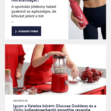
eredményekért, a bőre egyedi
igényei szerint.
A sportolás jótékony hatást
gyakorol az egészségre, de
kihívást jelent a bőr
hidratálásának szempontjából.
Az edzés után leginkább
megfelelő bőrápoló segít
OLVASSON TOVÁBB
fenntartani az optimális
hidratálást, és támogatja a bőr
természetes regenerációját.
ARCÁPOLÁS
Igyon a fiatalos bőrért: Glucose Goddess és a
Vichy kollagénserkentő smoothie receptje