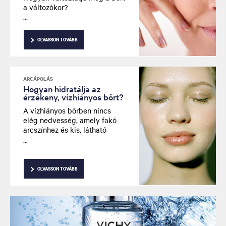
a változókor?
OLVASSON TOVÁBB
ARCÁPOLÁS
Hogyan hidratálja az
érzékeny, vízhiányos bőrt?
A vízhiányos bőrben nincs
elég nedvesség, amely fakó
arcszínhez és kis, látható
ráncokhoz vezet. A bőr
gyakran érzékenyebb és
kellemetlen érzetű. A
vízhiányos bőr ápolásának
OLVASSON TOVÁBB
legjobb módja az intenzív
hidratálás.
Olvasd el, hogyan!