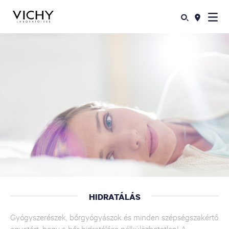
HIDRATÁLÁS
Gyógyszerészek, bőrgyógyászok és minden szépségszakértő
egyetért, hogy a bőr hidratálása nélkülözhetetlen! A