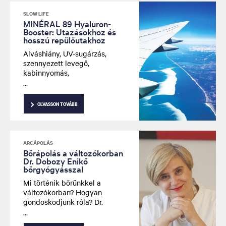
SLOW LIFE
MINÉRAL 89 Hyaluron-
Booster: Utazásokhoz és
hosszú repülőutakhoz
Alváshiány, UV-sugárzás,
szennyezett levegő,
kabinnyomás,
légkondicionálás, hirtelen
hőingadozás. Ezek a negatív
tényezők hosszú távon
OLVASSON TOVÁBB
károsan befolyásolhatják
arcbőrünk egészségét.
ARCÁPOLÁS
Bőrápolás a változókorban
Dr. Dobozy Enikő
bőrgyógyásszal
Mi történik bőrünkkel a
változókorban? Hogyan
gondoskodjunk róla? Dr.
Dobozy Enikő bőrgyógyász
segít megtalálni a választ.