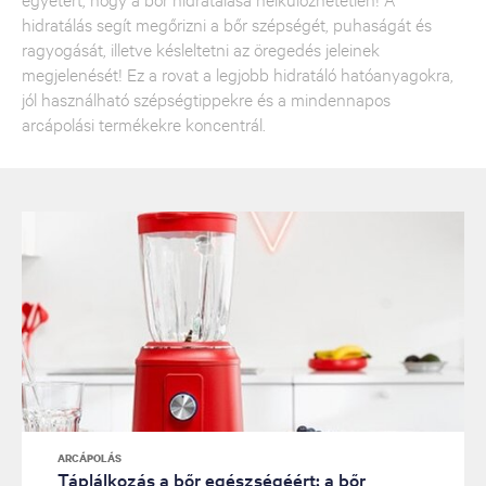
hidratálás segít megőrizni a bőr szépségét, puhaságát és
ragyogását, illetve késleltetni az öregedés jeleinek
megjelenését! Ez a rovat a legjobb hidratáló hatóanyagokra,
jól használható szépségtippekre és a mindennapos
arcápolási termékekre koncentrál.
ARCÁPOLÁS
Táplálkozás a bőr egészségéért: a bőr