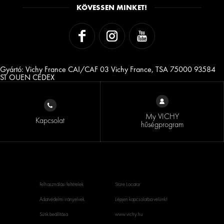
KÖVESSEN MINKET!
Gyártó: Vichy France CAI/CAF 03 Vichy France, TSA 75000 93584
ST OUEN CEDEX
My VICHY
Kapcsolat
hűségprogram
Felhasználási feltételek
Store Locator
Adatvédelmi irányelvek
Lépjen kapcsolatba velünk!
Sütik beállítása
www.vichy.hu