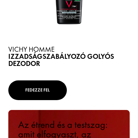
VICHY HOMME
IZZADSÁGSZABÁLYOZÓ GOLYÓS
DEZODOR
FEDEZZE FEL
Az étrend és a testszag:
amit elfogyaszt, az