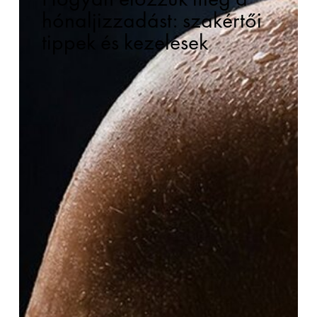
hónaljizzadást: szakértői
tippek és kezelések