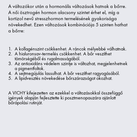
A változókor után a hormonális változások hatnak a bőrre.
A női ösztrogén hormon alacsony szintet érhet el, míg a
kortizol nevű stresszhormon termelésének gyakorisága
növekedhet. Ezen változások kombinációja 5 szinten hathat
a bőrre:
A kollagénszint csökkenhet. A ráncok mélyebbé válhatnak.
A hialuronsav-termelés csökkenhet. A bőr veszíthet
tömörségéből és rugalmasságából.
Az antioxidáns védelem szintje is változhat, megjelenhetnek
a pigmentfoltok.
A sejtmegújulás lassulhat. A bőr veszíthet ragyogásából.
A lipidvesztés növekedése bőrszárazságot okozhat.
A VICHY kifejezetten az ezekkel a változásokkal összefüggő
igények alapján fejlesztette ki posztmenopauzára ajánlott
bőrápolási rutinját.