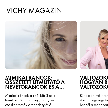
VICHY MAGAZIN
MIMIKAI RÁNCOK:
VÁLTOZÓKO
ÖSSZETETT ÚTMUTATÓ A
HOGYAN B
NEVETŐRÁNCOK ÉS A
VÁLTOZÓK
HOMLOKRÁNCOK
„VÁLTOZÓ
MEGELŐZÉSÉÉRT ÉS
VÁLTOZOM!
Mimikai ráncok a száj körül és a
Külföldön már tre
KORREKCIÓJÁÉRT
VICHY TÁ
homlokon? Tudja meg, hogyan
ritka, hogy egy is
csökkenthetők öregedésgátló
beszél a menopa