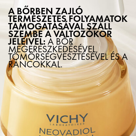
A BŐRBEN ZAJLÓ
TERMÉSZETES FOLYAMATOK
TÁMOGATÁSÁVAL SZÁLL
SZEMBE A VÁLTOZÓKOR
JELEIVEL:
A BŐR
MEGERESZKEDÉSÉVEL,
TÖMÖRSÉGVESZTÉSÉVEL ÉS A
RÁNCOKKAL.