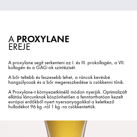
A
PROXYLANE
EREJE
A proxylane segít serkenteni az I. és III. prokollagén, a VII.
kollagén és a GAG-ok szintézisét.
A bőr teltebb és feszesebb lehet, a ráncok kevésbé
hangsúlyosak és a bőr megereszkedése is csökkenni tűnik.
A Proxylane-t környezetkímélő módon nyerjük. Optimalizált
ellátási láncunknak köszönhetően a fenntarthatóan kezelt
európai erdőkből nyert nyersanyagokkal a keletkező
hulladékot 96 kg -ról 1 kg -ra csökkentettük.