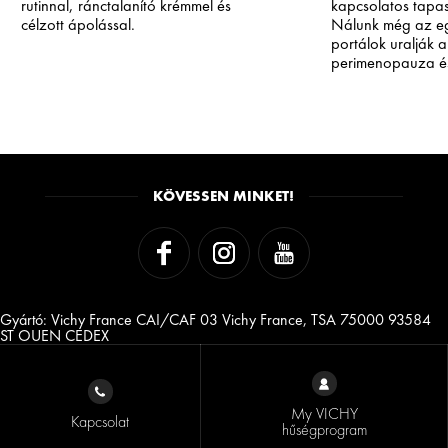
rutinnal, ránctalanító krémmel és
kapcsolatos tapasz
célzott ápolással.
Nálunk még az e
portálok uralják a
perimenopauza é
betegség lenne. K
WMN online női 
főszerkesztő-helye
ezekre az anyago
szükség van, de a
történeteké, mert 
igazán megragadn
KÖVESSEN MINKET!
Gyártó: Vichy France CAI/CAF 03 Vichy France, TSA 75000 93584
ST OUEN CEDEX
My VICHY
Kapcsolat
hűségprogram