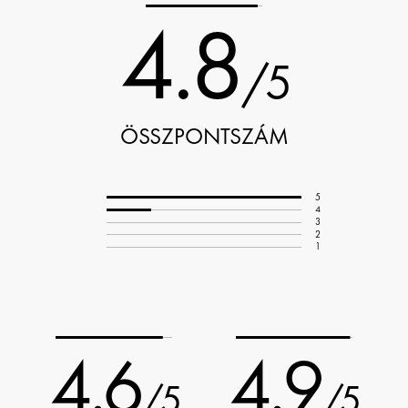
4.8
/5
ÖSSZPONTSZÁM
5
4
3
2
1
4.6
4.9
/5
/5