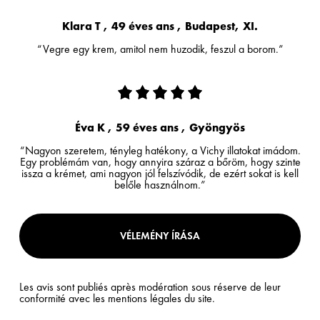
Klara T , 49 éves ans , Budapest, XI.
“Vegre egy krem, amitol nem huzodik, feszul a borom.”
Éva K , 59 éves ans , Gyöngyös
“Nagyon szeretem, tényleg hatékony, a Vichy illatokat imádom.
Egy problémám van, hogy annyira száraz a bőröm, hogy szinte
issza a krémet, ami nagyon jól felszívódik, de ezért sokat is kell
belőle használnom.”
VÉLEMÉNY ÍRÁSA
Les avis sont publiés après modération sous réserve de leur
conformité avec les mentions légales du site.