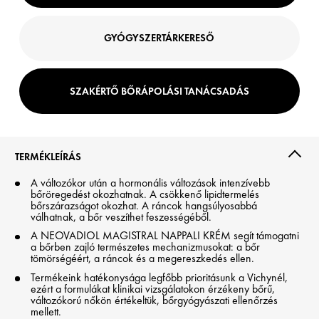
GYÓGYSZERTÁRKERESŐ
SZAKÉRTŐ BŐRÁPOLÁSI TANÁCSADÁS
TERMÉKLEÍRÁS
A változókor után a hormonális változások intenzívebb
bőröregedést okozhatnak. A csökkenő lipidtermelés
bőrszárazságot okozhat. A ráncok hangsúlyosabbá
válhatnak, a bőr veszíthet feszességéből.
A NEOVADIOL MAGISTRAL NAPPALI KRÉM segít támogatni
a bőrben zajló természetes mechanizmusokat: a bőr
tömörségéért, a ráncok és a megereszkedés ellen.
Termékeink hatékonysága legfőbb prioritásunk a Vichynél,
ezért a formulákat klinikai vizsgálatokon érzékeny bőrű,
változókorú nőkön értékeltük, bőrgyógyászati ellenőrzés
mellett.