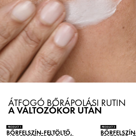
ÁTFOGÓ BŐRÁPOLÁSI RUTIN
A VÁLTOZÓKOR UTÁN
PRODUCT 1
PRODUCT 2
BŐRFELSZÍN-FELTÖLTŐ,
BŐRFELSZÍN