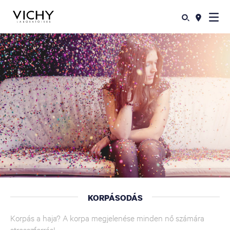
KORPÁSODÁS
Korpás a haja? A korpa megjelenése minden nő számára
stresszforrás!