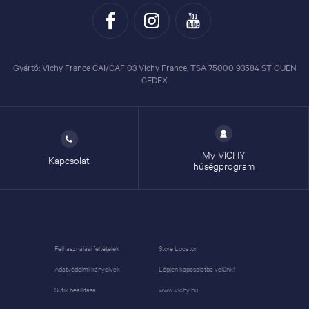
Gyártó: Vichy France CAI/CAF 03 Vichy France, TSA 75000 93584 ST OUEN
CEDEX
My VICHY
Kapcsolat
hűségprogram
Felhasználási feltételek
Store Locator
Adatvédelmi irányelvek
Lépjen kapcsolatba velünk!
Sütik beállítása
www.vichy.hu