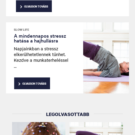
OLVASSON TOVÁBB
SLOW LIFE
A mindennapos stressz
hatása a hajhullásra
Napjainkban a stressz
elkerülhetetlennek tűnhet.
Kezdve a munkaterheléssel
kapcsolatos nyomással
egészen a városi élet több,
apróbb bosszúságáig és
ironikusan, manapság a
OLVASSON TOVÁBB
legtöbben aggódunk ezeknek
az általános egészségi
állapotunkra gyakorolt
hatásán is. Hogyan
befolyásolhatja mindez hajunk
LEGOLVASOTTABB
állapotát?