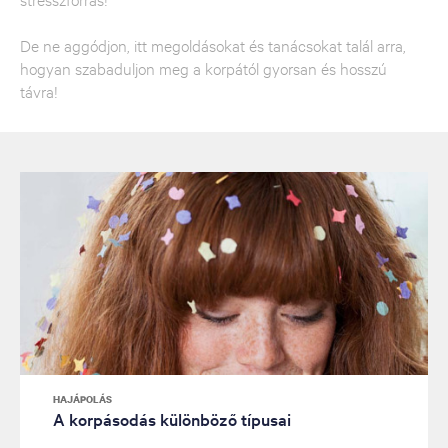
De ne aggódjon, itt megoldásokat és tanácsokat talál arra,
hogyan szabaduljon meg a korpától gyorsan és hosszú
távra!
HAJÁPOLÁS
A korpásodás különböző típusai