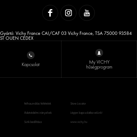
Gyártó: Vichy France CAI/CAF 03 Vichy France, TSA 75000 93584
ST OUEN CEDEX
My VICHY
Kapcsolat
hűségprogram
Felhasználási feltételek
Store Locator
Adatvédelmi irányelvek
Lépjen kapcsolatba velünk!
Sütik beállítása
www.vichy.hu