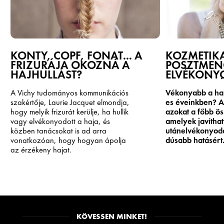
KONTY, COPF, FONAT... A
KOZMETIKA
FRIZURÁJA OKOZNÁ A
POSZTMEN
HAJHULLÁST?
ELVÉKONY
HELYREÁLL
A Vichy tudományos kommunikációs
Vékonyabb a haj
szakértője, Laurie Jacquet elmondja,
es éveinkben? A 
hogy melyik frizurát kerülje, ha hullik
azokat a főbb ös
vagy elvékonyodott a haja, és
amelyek javítha
közben tanácsokat is ad arra
utánelvékonyodo
vonatkozóan, hogy hogyan ápolja
dúsabb hatásért
az érzékeny hajat.
KÖVESSEN MINKET!