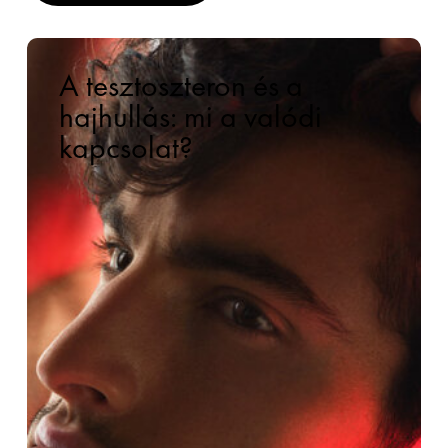
A tesztoszteron és a
hajhullás: mi a valódi
kapcsolat?