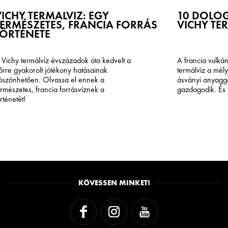
ICHY TERMÁLVÍZ: EGY
10 DOLOG
TERMÉSZETES, FRANCIA FORRÁS
VICHY TE
TÖRTÉNETE
 Vichy termálvíz évszázadok óta kedvelt a
A francia vulkán
őrre gyakorolt jótékony hatásainak
termálvíz a mély
öszönhetően. Olvassa el ennek a
ásványi anyagg
ermészetes, francia forrásvíznek a
gazdagodik. És m
rténetét!
KÖVESSEN MINKET!