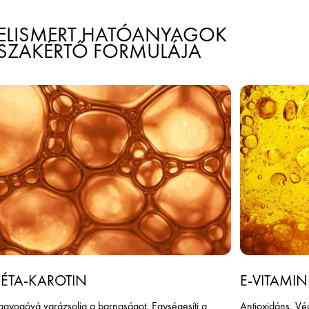
ELISMERT HATÓANYAGOK
SZAKÉRTŐ FORMULÁJA
BÉTA-KAROTIN
E-VITAMIN
agyogóvá varázsolja a barnaságot. Egységesíti a
Antioxidáns. Vé