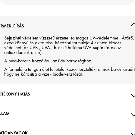
ERMÉKLEÍRÁS
Sejtszintű védelem vízszerű érzettel és magas UV-védelemmel. Áttörő,
extra könnyű és extra friss, kétfázisú formulája 4 szinten biztosít
védelmet (az UVB-, UVA-, hosszú hullámú UVA-sugárzás és az
antioxidánsok ellen).
A béta-karotin hozzájárul az üde barnasághoz.
A formulát a tengeri élet feltételei között tesztelték, annak biztosításáért
hogy ne károsítsa a vizek biodeiverzitását.
ÓTÉKONY HATÁS
LLAG
ATÓANYAGOK