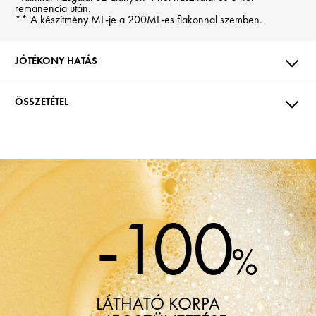
remanencia után.
** A készítmény ML-je a 200ML-es flakonnal szemben.
JÓTÉKONY HATÁS
ÖSSZETÉTEL
-100
%
LÁTHATÓ KORPA