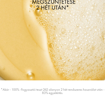
MEGSZÜNTETÉSE
2 HÉT UTÁN*
*Akár - 100% -Fogyasztói teszt 262 alanyon 2 hét rendszeres használat után -
83% egyetértés.