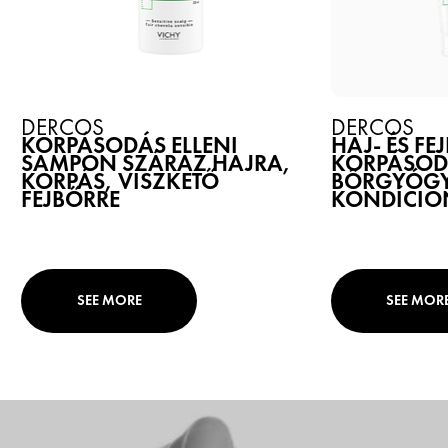
DERCOS
DERCOS
KORPÁSODÁS ELLENI
HAJ- ÉS FE
SAMPON SZÁRAZ HAJRA,
KORPÁSODÁ
KORPÁS, VISZKETŐ
BŐRGYÓGY
FEJBŐRRE
KONDÍCIO
SEE MORE
SEE MOR