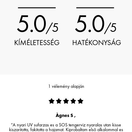
5.0
5.0
/5
/5
KÍMÉLETESSÉG
HATÉKONYSÁG
1 vélemény alapján
Àgnes S ,
“A nyari UV sufarzas es a SOS tengerviz nyaralas utan kisse
kiszaritotta, fakitotta a hajamat. Kiprobaltam elsõ alkalommal es