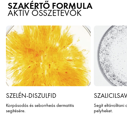
SZAKÉRTŐ FORMULA
AKTÍV ÖSSZETEVŐK
SZELÉN-DISZULFID
SZALICILSA
Korpásodás és seborrheás dermatitis
Segít eltávolítani
segítésére.
pelyheket.