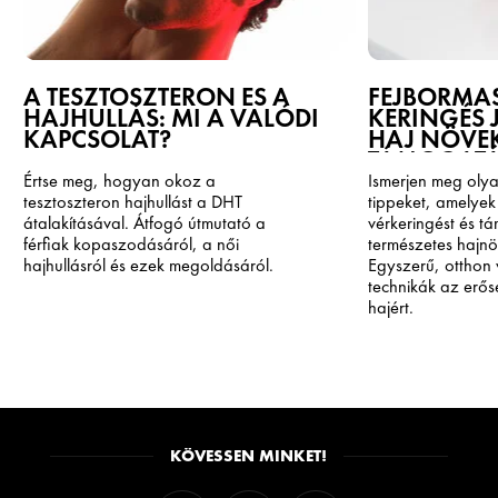
A TESZTOSZTERON ÉS A
FEJBŐRMAS
HAJHULLÁS: MI A VALÓDI
KERINGÉS J
KAPCSOLAT?
HAJ NÖVE
TÁMOGATÁ
Értse meg, hogyan okoz a
Ismerjen meg oly
tesztoszteron hajhullást a DHT
tippeket, amelyek 
átalakításával. Átfogó útmutató a
vérkeringést és t
férfiak kopaszodásáról, a női
természetes hajnö
hajhullásról és ezek megoldásáról.
Egyszerű, otthon
technikák az erő
hajért.
KÖVESSEN MINKET!