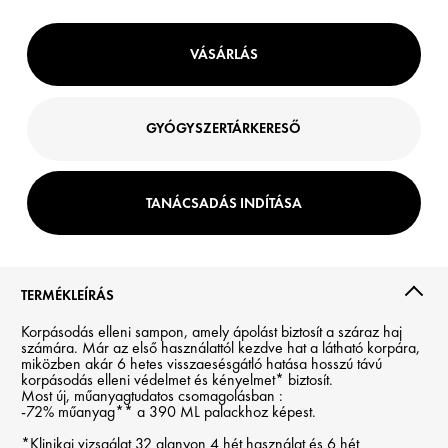
VÁSÁRLÁS
GYÓGYSZERTÁRKERESŐ
TANÁCSADÁS INDÍTÁSA
TERMÉKLEÍRÁS
Korpásodás elleni sampon, amely ápolást biztosít a száraz haj
számára. Már az első használattól kezdve hat a látható korpára,
miközben akár 6 hetes visszaesésgátló hatása hosszú távú
korpásodás elleni védelmet és kényelmet* biztosít.
Most új, műanyagtudatos csomagolásban :
-72% műanyag** a 390 ML palackhoz képest.
*Klinikai vizsgálat 32 alanyon 4 hét használat és 6 hét