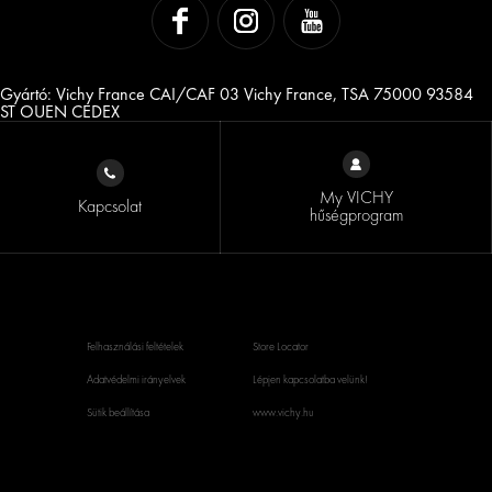
Gyártó: Vichy France CAI/CAF 03 Vichy France, TSA 75000 93584
ST OUEN CEDEX
My VICHY
Kapcsolat
hűségprogram
Felhasználási feltételek
Store Locator
Adatvédelmi irányelvek
Lépjen kapcsolatba velünk!
Sütik beállítása
www.vichy.hu