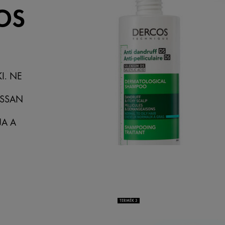
OS
I. NE
ASSAN
JA A
TERMÉK 3