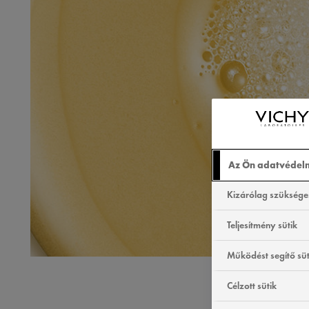
Az Ön adatvédel
Kizárólag szükséges
Teljesítmény sütik
Működést segítő süt
*Akár -
Célzott sütik