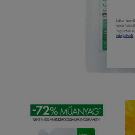
Sütiket haszná
média funkciók
megosztunk a k
irányelvek