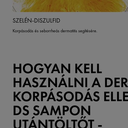
SZELÉN-DISZULFID
Korpásodás és seborrheás dermatitis segítésére.
HOGYAN KELL
HASZNÁLNI A DE
KORPÁSODÁS ELL
DS SAMPON
UTÁNTÖLTŐT -