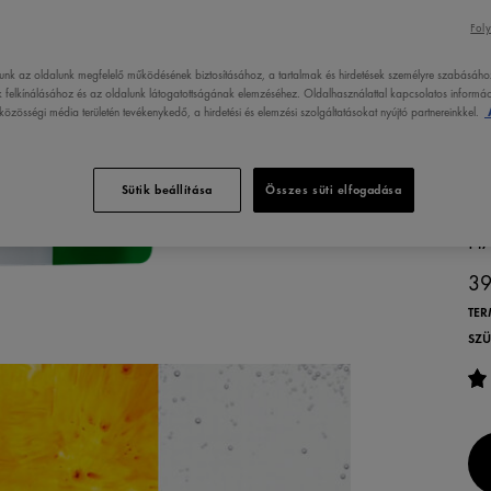
Foly
lunk az oldalunk megfelelő működésének biztosításához, a tartalmak és hirdetések személyre szabásáho
 felkínálásához és az oldalunk látogatottságának elemzéséhez. Oldalhasználattal kapcsolatos informáci
özösségi média területén tevékenykedő, a hirdetési és elemzési szolgáltatásokat nyújtó partnereinkkel.
A 
AK
H
Sütik beállítása
Összes süti elfogadása
* 
HA
39
TER
SZÜ