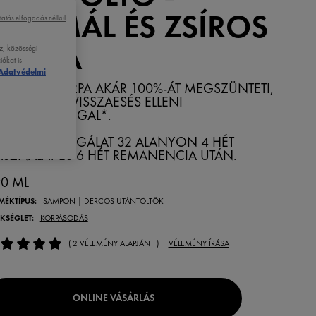
NORMÁL ÉS ZSÍROS
tatás elfogadás nélkül
HAJRA
z, közösségi
ókat is
Adatvédelmi
LÁTHATÓ KORPA AKÁR 100%-ÁT MEGSZÜNTETI,
ÁR 6 HETES VISSZAESÉS ELLENI
ATÉKONYSÁGGAL*.
KLINIKAI VIZSGÁLAT 32 ALANYON 4 HÉT
SZNÁLAT ÉS 6 HÉT REMANENCIA UTÁN.
0 ML
MÉKTÍPUS:
SAMPON
|
DERCOS UTÁNTÖLTŐK
KSÉGLET:
KORPÁSODÁS
( 2 VÉLEMÉNY ALAPJÁN )
VÉLEMÉNY ÍRÁSA
ONLINE VÁSÁRLÁS