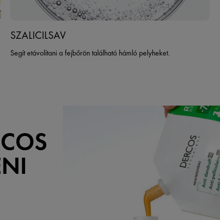
SZALICILSAV
Segít etávolítani a fejbőrön található hámló pelyheket.
RCOS
ENI