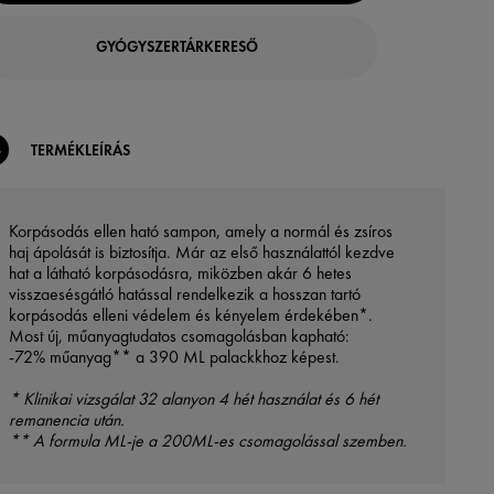
GYÓGYSZERTÁRKERESŐ
TERMÉKLEÍRÁS
Korpásodás ellen ható sampon, amely a normál és zsíros
haj ápolását is biztosítja. Már az első használattól kezdve
hat a látható korpásodásra, miközben akár 6 hetes
visszaesésgátló hatással rendelkezik a hosszan tartó
korpásodás elleni védelem és kényelem érdekében*.
Most új, műanyagtudatos csomagolásban kapható:
-72% műanyag** a 390 ML palackkhoz képest.
* Klinikai vizsgálat 32 alanyon 4 hét használat és 6 hét
remanencia után.
** A formula ML-je a 200ML-es csomagolással szemben.