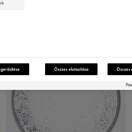
tik
ULA
K
egerősítése
Összes elutasítása
Összes 