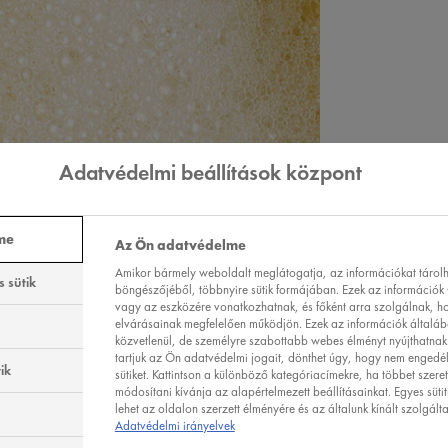
Adatvédelmi beállítások központ
me
Az Ön adatvédelme
Amikor bármely weboldalt meglátogatja, az információkat tárolha
 sütik
böngészőjéből, többnyire sütik formájában. Ezek az információk 
vagy az eszközére vonatkozhatnak, és főként arra szolgálnak, h
elvárásainak megfelelően működjön. Ezek az információk általá
közvetlenül, de személyre szabottabb webes élményt nyújthatnak.
tartjuk az Ön adatvédelmi jogait, dönthet úgy, hogy nem engedé
ik
sütiket. Kattintson a különböző kategóriacímekre, ha többet szere
módosítani kívánja az alapértelmezett beállításainkat. Egyes sütit
lehet az oldalon szerzett élményére és az általunk kínált szolgált
 100% - Fogyasztói teszt 262 alanyon 2 hét rendszeres használat után - 83%-os egy
Adatvédelmi irányelvek