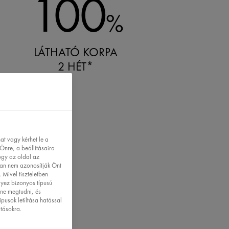
100
%
LÁTHATÓ KORPA
2 HÉT*
t vagy kérhet le a
Önre, a beállításaira
ogy az oldal az
ban nem azonosítják Önt
 Mivel tiszteletben
lyez bizonyos típusú
tne megtudni, és
ípusok letiltása hatással
atásokra.
etértés.