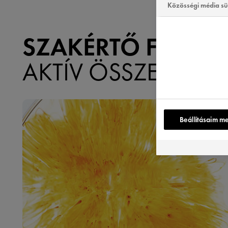
Közösségi média sü
SZAKÉRTŐ FORM
AKTÍV ÖSSZETEVŐ
Beállításaim m