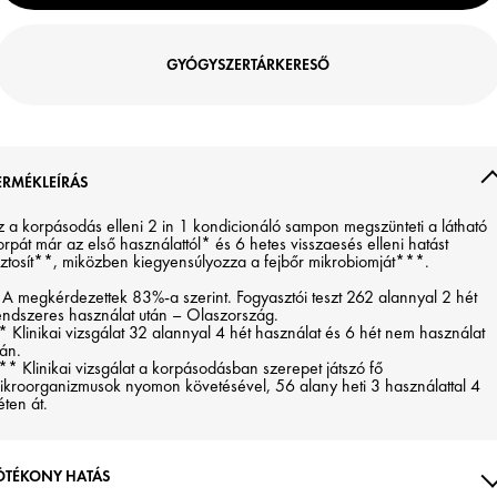
GYÓGYSZERTÁRKERESŐ
ERMÉKLEÍRÁS
z a korpásodás elleni 2 in 1 kondicionáló sampon megszünteti a látható
orpát már az első használattól* és 6 hetes visszaesés elleni hatást
iztosít**, miközben kiegyensúlyozza a fejbőr mikrobiomját***.
 A megkérdezettek 83%-a szerint. Fogyasztói teszt 262 alannyal 2 hét
endszeres használat után – Olaszország.
* Klinikai vizsgálat 32 alannyal 4 hét használat és 6 hét nem használat
tán.
** Klinikai vizsgálat a korpásodásban szerepet játszó fő
ikroorganizmusok nyomon követésével, 56 alany heti 3 használattal 4
éten át.
ÓTÉKONY HATÁS