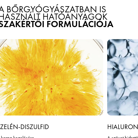
A BŐRGYÓGYÁSZATBAN IS
HASZNÁLT HATÓANYAGOK
SZAKÉRTŐI FORMULÁCIÓJA
ZELÉN-DISZULFID
HIALURON
 korpa kezelésére
A szövet hidrat