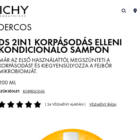
DERCOS
DS 2IN1 KORPÁSODÁS ELLENI
KONDICIONÁLÓ SAMPON
MÁR AZ ELSŐ HASZNÁLATTÓL MEGSZÜNTETI A
KORPÁSODÁST ÉS KIEGYENSÚLYOZZA A FEJBŐR
MIKROBIOMJÁT.
200 ML
SZÜKSÉGLET:
KORPÁSODÁS
( 24 VÉLEMÉNY ALAPJÁN )
VÉLEMÉNY ÍRÁSA