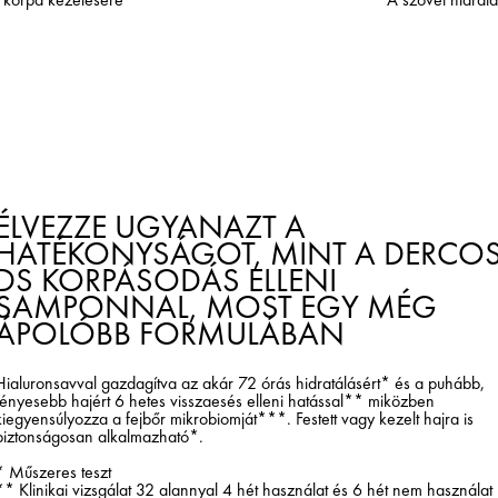
ÉLVEZZE UGYANAZT A
HATÉKONYSÁGOT, MINT A DERCO
DS KORPÁSODÁS ELLENI
SAMPONNAL, MOST EGY MÉG
ÁPOLÓBB FORMULÁBAN
Hialuronsavval gazdagítva az akár 72 órás hidratálásért* és a puhább,
fényesebb hajért 6 hetes visszaesés elleni hatással** miközben
kiegyensúlyozza a fejbőr mikrobiomját***. Festett vagy kezelt hajra is
biztonságosan alkalmazható*.
* Műszeres teszt
** Klinikai vizsgálat 32 alannyal 4 hét használat és 6 hét nem használat