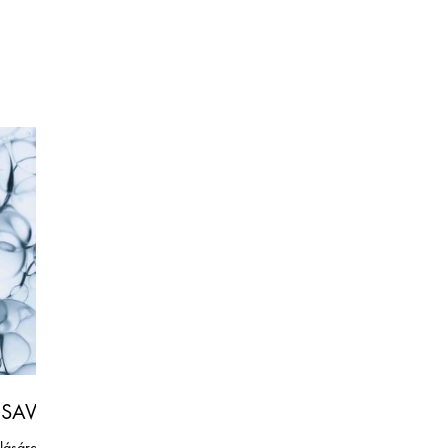
SAV
álására