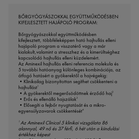
BŐRGYÓGYÁSZOKKAL EGYÜTTMŰKÖDÉSBEN
KIFEJLESZTETT HAJÁPOLÓ PROGRAM:
Bőrgyógyászokkal együttműködésben
kifejlesztett, többféleképpen ható hajhullás elleni
hajápoló program a visszatérő vagy a már
kialakult,valamint a stresszhez és a kimerültséghez
kapcsolódó hajhullás elleni küzdelemért.
Az Aminexil hajhullás elleni referencia molekula és
5 további hatóanyag különleges kombinációja, az
átfogó hatásért a gyökerektől a hajvégekig:
•Klinikailag bizonyítottan segíthet csökkenteni a
hajhullást
1
•A gyökerektől megerősödöttnek érződő haj
2
•Erős és ellenálló hajszálak​​​​​​​
3
•Elősegíti a fejbőr nyugtatását és a mikro-
egyensúlyzavarok csökkentését
4
Az Aminexil Clinical 5 klinikai vizsgálata 86
1
alannyal, 49 nő és 37 férfi, 6 hét után a kiindulási
értékhez képest