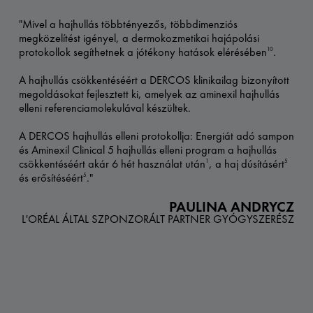
"Mivel a hajhullás többtényezős, többdimenziós
megközelítést igényel, a dermokozmetikai hajápolási
protokollok segíthetnek a jótékony hatások elérésében
.
10
A hajhullás csökkentéséért a DERCOS klinikailag bizonyított
megoldásokat fejlesztett ki, amelyek az aminexil hajhullás
elleni referenciamolekulával készültek.
A DERCOS hajhullás elleni protokollja: Energiát adó sampon
és Aminexil Clinical 5 hajhullás elleni program a hajhullás
csökkentéséért akár 6 hét használat után
, a haj dúsításért
1
5
és erősítéséért
."
5
PAULINA ANDRYCZ
L'ORÉAL ÁLTAL SZPONZORÁLT PARTNER GYÓGYSZERÉSZ