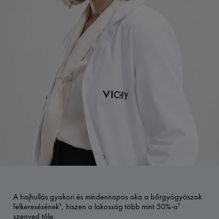
A hajhullás gyakori és mindennapos oka a bőrgyógyászok
felkeresésének
, hiszen a lakosság több mint 50%-a
8
9
szenved tőle.