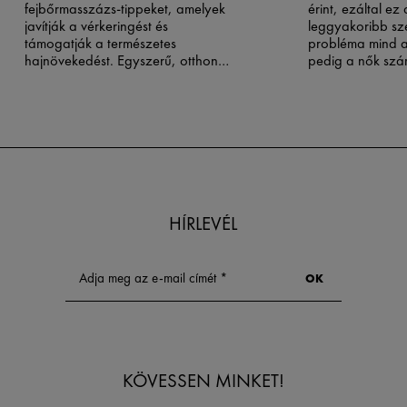
fejbőrmasszázs-tippeket, amelyek
érint, ezáltal ez
javítják a vérkeringést és
leggyakoribb sz
támogatják a természetes
probléma mind a 
hajnövekedést. Egyszerű, otthon
pedig a nők szá
végezhető technikák az erősebb,
dúsabb hajért.
HÍRLEVÉL
KÖVESSEN MINKET!