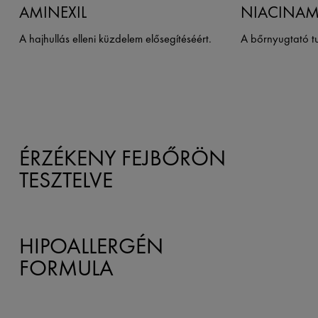
AMINEXIL
NIACINAM
A hajhullás elleni küzdelem elősegítéséért.
A bőrnyugtató t
ÉRZÉKENY FEJBŐRÖN
TESZTELVE
HIPOALLERGÉN
FORMULA