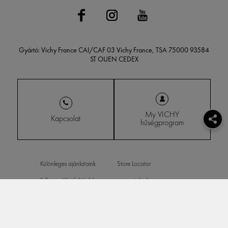
Gyártó: Vichy France CAI/CAF 03 Vichy France, TSA 75000 93584
ST OUEN CEDEX
My VICHY
Kapcsolat
hűségprogram
Különleges ajánlataink
Store Locator
Felhasználási feltételek
www.vichy.hu
Adatvédelmi irányelvek
Sütik beállítása