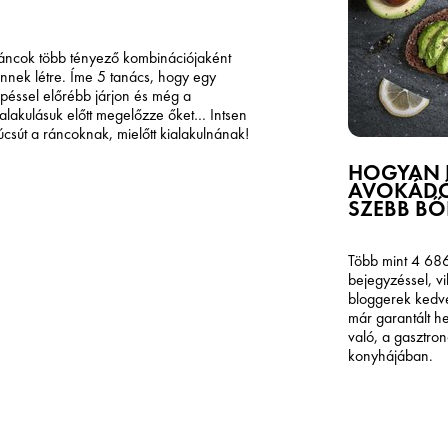
áncok több tényező kombinációjaként
önnek létre. Íme 5 tanács, hogy egy
épéssel előrébb járjon és még a
ialakulásuk előtt megelőzze őket… Intsen
úcsút a ráncoknak, mielőtt kialakulnának!
HOGYAN É
AVOKÁDÓ
SZEBB BŐ
Több mint 4 68
bejegyzéssel, vi
bloggerek kedv
már garantált h
való, a gasztro
konyhájában.