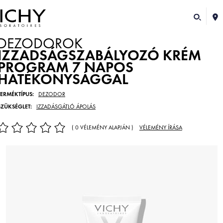
DEZODOROK
IZZADSÁGSZABÁLYOZÓ KRÉM
PROGRAM 7 NAPOS
HATÉKONYSÁGGAL
TERMÉKTÍPUS:
DEZODOR
SZÜKSÉGLET:
IZZADÁSGÁTLÓ ÁPOLÁS
( 0 VÉLEMÉNY ALAPJÁN )
VÉLEMÉNY ÍRÁSA