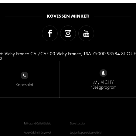
KÖVESSEN MINKET!
ó: Vichy France CAI/CAF 03 Vichy France, TSA 75000 93584 ST OU
X
My VICHY
Kapcsolat
hűségprogram
Felhasználási feltételek
Store Locator
Adatvédelmi irányelvek
Lépjen kapcsolatba velünk!