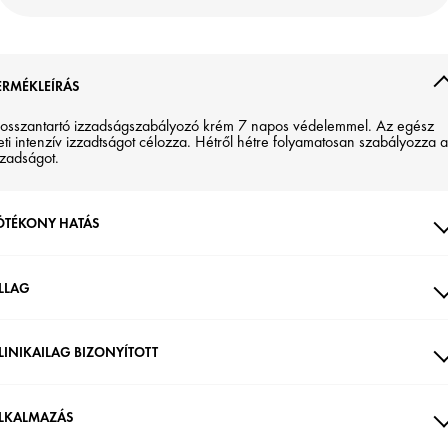
ERMÉKLEÍRÁS
osszantartó izzadságszabályozó krém 7 napos védelemmel. Az egész
eti intenzív izzadtságot célozza. Hétről hétre folyamatosan szabályozza 
zzadságot.
ÓTÉKONY HATÁS
LLAG
LINIKAILAG BIZONYÍTOTT
LKALMAZÁS