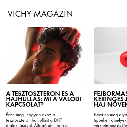
VICHY MAGAZIN
A TESZTOSZTERON ÉS A
FEJBŐRMAS
HAJHULLÁS: MI A VALÓDI
KERINGÉS J
KAPCSOLAT?
HAJ NÖVE
TÁMOGATÁ
Értse meg, hogyan okoz a
Ismerjen meg oly
tesztoszteron hajhullást a DHT
tippeket, amelyek 
átalakításával. Átfogó útmutató a
vérkeringést és t