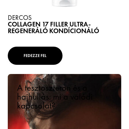
DERCOS
COLLAGEN 17 FILLER ULTRA-
REGENERÁLÓ KONDÍCIONÁLÓ
FEDEZZE FEL
A tesztoszteron és a
hajhullás: mi a valódi
kapcsolat?