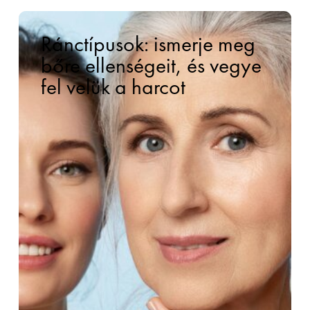
Ránctípusok: ismerje meg
bőre ellenségeit, és vegye
fel velük a harcot