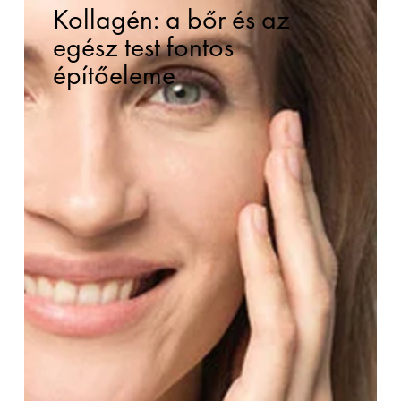
Kollagén: a bőr és az
egész test fontos
építőeleme