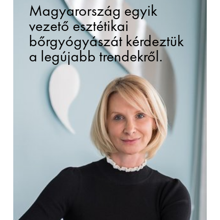
Magyarország egyik
vezető esztétikai
bőrgyógyászát kérdeztük
a legújabb trendekről.