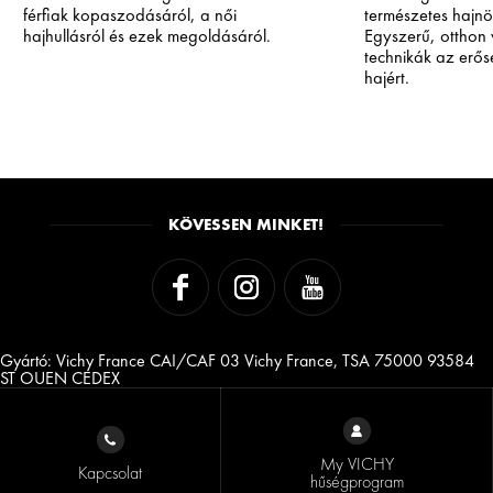
férfiak kopaszodásáról, a női
természetes hajnö
hajhullásról és ezek megoldásáról.
Egyszerű, otthon
technikák az erő
hajért.
KÖVESSEN MINKET!
Gyártó: Vichy France CAI/CAF 03 Vichy France, TSA 75000 93584
ST OUEN CEDEX
My VICHY
Kapcsolat
hűségprogram