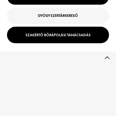
GYÓGYSZERTÁRKERESŐ
SZAKÉRTŐ BŐRÁPOLÁSI TANÁCSADÁS
TERMÉKLEÍRÁS
Fedezze fel az áttörést az érett öregedő bőr területén a Vichy
Neovadiol Longevity Volumen helyreállító krémmel.
50 éves kor után a sejtek elveszíthetik a fiatalos szövetek
regenerálásának képességét, ami 5 kulcsfontosságú arctájékon
térfogatvesztéshez vezethet.
A Vichy Neovadiol Longevity Volumen helyreállító krém 13%-os
TM
Longevisia Technology
[Proxylane + Niacinamid +
Senevisium], egy több mint 20 éves kutatással alátámasztott,
áttörést jelentő Longevity technológia, amely helyreállítja a sejtek
saját erejét, hogy akár +31%-ban új bőrszövetet* segítsenek
generálni.
Értékes textúrában megragadva, amely első érintésre gazdag