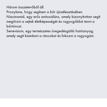
Három összetevőből áll:
Proxylane, hogy segítsen a bőr újraélesztésében
Niacinamid, egy erős antioxidáns, amely bizonyítottan segít
megőrzni a sejtek életképességét és ragyogóbbá tenni a
bőrtónust.
Senevisium, egy természetes öregedésgátló hatóanyag,
amely segít kisimítani a ráncokat és fokozni a ragyogást.