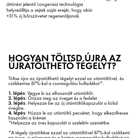
áttörést jelentő Longevisia technológia
helyreállítja a sejtek saját erejét, hogy akár
+31% új bőrszövetet regeneráljanak.
HOGYAN TÖLTSD ÚJRA AZ
ÚJRATÖLTHETŐ TÉGELYT?
Töltse újra az újratölthető tégelyt ezzel az utántöltővel, és
csökkentse 87%-kal a csomagolási hulladékot*:
1. lépés
: Vegye ki az elhasznált utántöltőt.
2. lépés
: Őrizze meg az üveget és a fedelet.
3. lépés
: Helyezze be az új utántöltőkapszulát a külső
üvegbe.
4. lépés
: Húzza le az utántöltő pecsétet, hogy elkezdhesse
használni a krémet.
*Helyezze az üres kapszulát a szelektív szemétbe.
*A tégely újratöltése ezzel az utántöltővel 87%-kal csökkenti
az üveg, a műanyag és a karton csomagolási hulladékot az