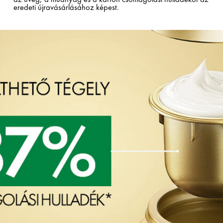
eredeti újravásárlásához képest.