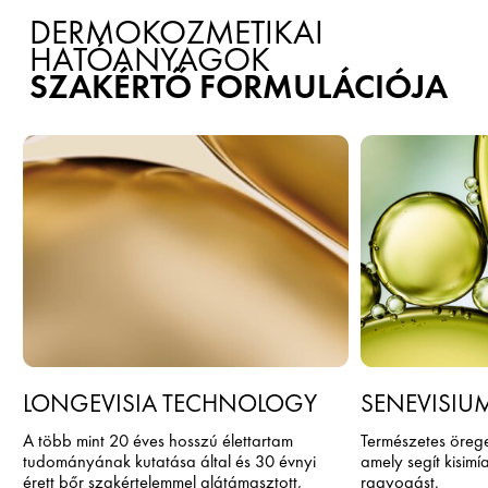
DERMOKOZMETIKAI
HATÓANYAGOK
SZAKÉRTŐ FORMULÁCIÓJA
LONGEVISIA TECHNOLOGY
SENEVISIU
A több mint 20 éves hosszú élettartam
Természetes öreg
tudományának kutatása által és 30 évnyi
amely segít kisimí
érett bőr szakértelemmel alátámasztott,
ragyogást.