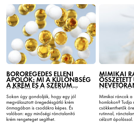
BŐRÖREGEDÉS ELLENI
MIMIKAI 
ÁPOLÓK: MI A KÜLÖNBSÉG
ÖSSZETETT 
A KRÉM ÉS A SZÉRUM
NEVETŐRÁ
KÖZÖTT, ÉS MIÉRT VAN
HOMLOKR
SZÜKSÉG MINDKETTŐRE?
MEGELŐZÉS
Sokan úgy gondolják, hogy egy jól
Mimikai ráncok a 
KORREKCIÓ
megválasztott öregedésgátló krém
homlokon? Tudja
önmagában is csodákra képes. És
csökkenthetők ör
valóban: egy minőségi ránctalanító
rutinnal, ránctala
krém rengeteget segíthet.
célzott ápolással.