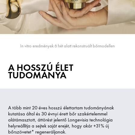
In vitro eredmények 6 hét alatt rekonstruált bőrmodellen
A HOSSZÚ ÉLET
TUDOMÁNYA
A több mint 20 éves hosszú élettartam tudományának
kutatása által és 30 évnyi érett bőr szakértelemmel
alátámasztott, áttörést jelentő Longevisia technológia
helyreállítja a sejtek saját erejét, hogy akár +31% új
bőrszövetet* regeneráljanak.