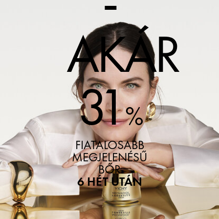
-
AKÁR
31
%
FIATALOSABB
MEGJELENÉSŰ
BŐR
6 HÉT UTÁN