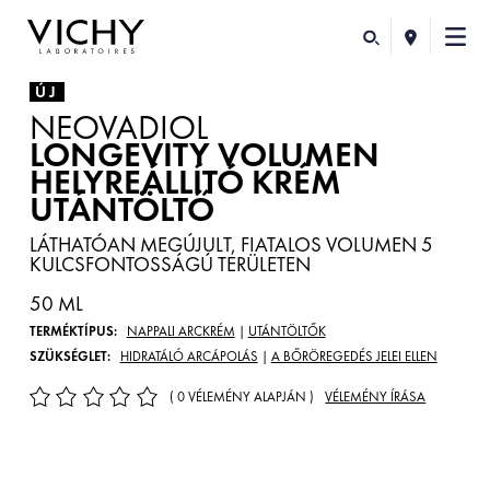
ÚJ
NEOVADIOL
LONGEVITY VOLUMEN
HELYREÁLLÍTÓ KRÉM
UTÁNTÖLTŐ
LÁTHATÓAN MEGÚJULT, FIATALOS VOLUMEN 5
KULCSFONTOSSÁGÚ TERÜLETEN
50 ML
TERMÉKTÍPUS:
NAPPALI ARCKRÉM
|
UTÁNTÖLTŐK
SZÜKSÉGLET:
HIDRATÁLÓ ARCÁPOLÁS
|
A BŐRÖREGEDÉS JELEI ELLEN
( 0 VÉLEMÉNY ALAPJÁN )
VÉLEMÉNY ÍRÁSA