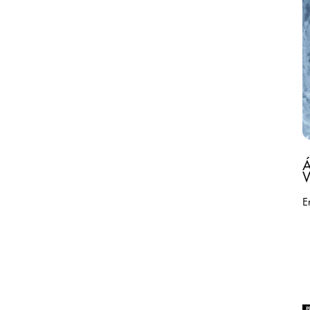
V
E
P