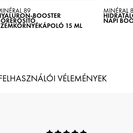
MINÉRAL 89
MINÉRAL 
HYALURON-BOOSTER
HIDRATÁL
BŐRERŐSÍTŐ
NAPI BOO
SZEMKÖRNYÉKÁPOLÓ 15 ML
SEE MORE
SEE 
FELHASZNÁLÓI VÉLEMÉNYEK