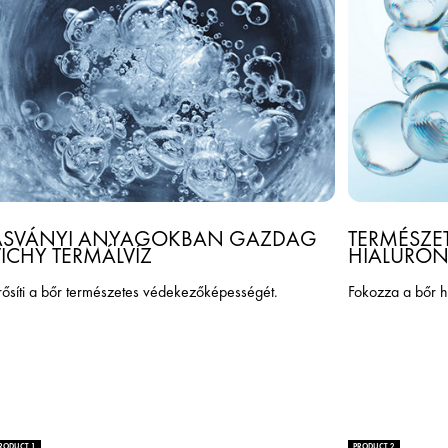
ÁSVÁNYI ANYAGOKBAN GAZDAG
TERMÉSZE
ICHY TERMÁLVÍZ
HIALURON
rősíti a bőr természetes védekezőképességét.
Fokozza a bőr hi
RODUCT 1
PRODUCT 2