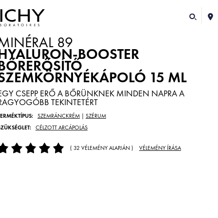
MINÉRAL 89
HYALURON-BOOSTER
BŐRERŐSÍTŐ
SZEMKÖRNYÉKÁPOLÓ 15 ML
EGY CSEPP ERŐ A BŐRÜNKNEK MINDEN NAPRA A
RAGYOGÓBB TEKINTETÉRT
TERMÉKTÍPUS:
SZEMRÁNCKRÉM
|
SZÉRUM
SZÜKSÉGLET:
CÉLZOTT ARCÁPOLÁS
( 32 VÉLEMÉNY ALAPJÁN )
VÉLEMÉNY ÍRÁSA