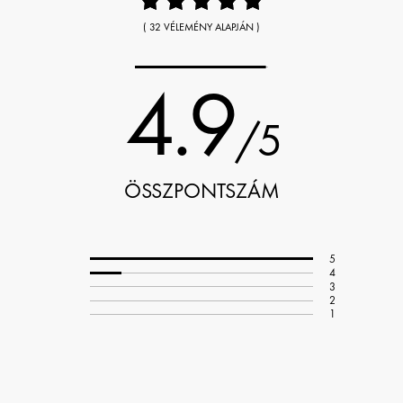
( 32 VÉLEMÉNY ALAPJÁN )
4.9
/5
ÖSSZPONTSZÁM
5
4
3
2
1