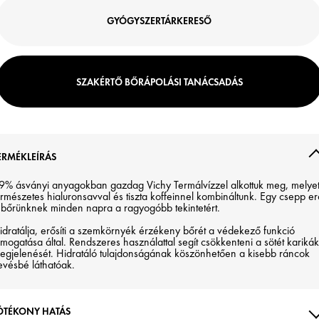
GYÓGYSZERTÁRKERESŐ
SZAKÉRTŐ BŐRÁPOLÁSI TANÁCSADÁS
ERMÉKLEÍRÁS
9% ásványi anyagokban gazdag Vichy Termálvízzel alkottuk meg, melye
ermészetes hialuronsavval és tiszta koffeinnel kombináltunk. Egy csepp er
 bőrünknek minden napra a ragyogóbb tekintetért.
idratálja, erősíti a szemkörnyék érzékeny bőrét a védekező funkció
ámogatása által. Rendszeres használattal segít csökkenteni a sötét karikák
egjelenését. Hidratáló tulajdonságának köszönhetően a kisebb ráncok
evésbé láthatóak.
ÓTÉKONY HATÁS