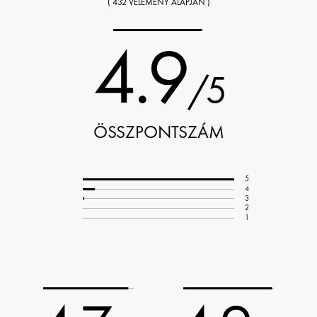
( 432 VÉLEMÉNY ALAPJÁN )
4.9
/5
ÖSSZPONTSZÁM
5
4
3
2
1