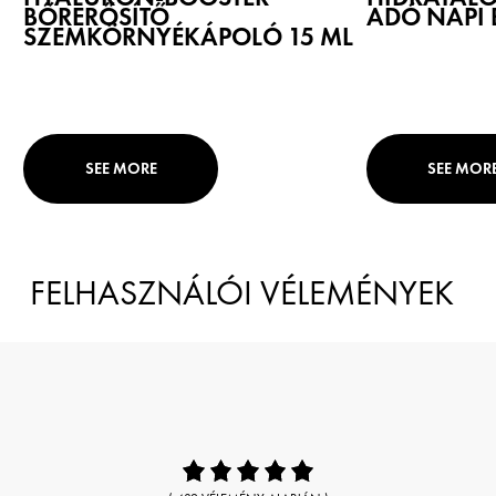
BŐRERŐSÍTŐ
ADÓ NAPI 
SZEMKÖRNYÉKÁPOLÓ 15 ML
SEE MORE
SEE MOR
FELHASZNÁLÓI VÉLEMÉNYEK