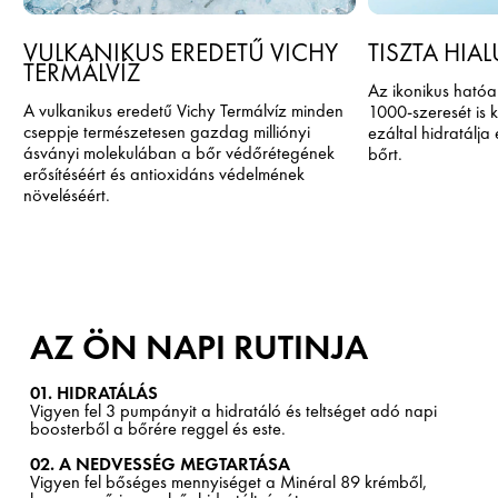
VULKANIKUS EREDETŰ VICHY
TISZTA HI
TERMÁLVÍZ
Az ikonikus hatóa
A vulkanikus eredetű Vichy Termálvíz minden
1000-szeresét is 
cseppje természetesen gazdag milliónyi
ezáltal hidratálja 
ásványi molekulában a bőr védőrétegének
bőrt.
erősítéséért és antioxidáns védelmének
növeléséért.
AZ ÖN NAPI RUTINJA
01. HIDRATÁLÁS
Vigyen fel 3 pumpányit a hidratáló és teltséget adó napi
boosterből a bőrére reggel és este.
02. A NEDVESSÉG MEGTARTÁSA
Vigyen fel bőséges mennyiséget a Minéral 89 krémből,