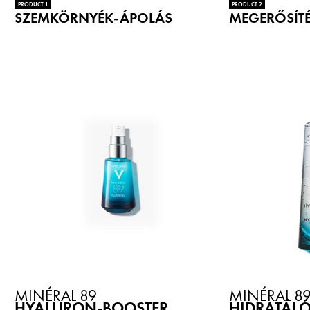
PRODUCT 1
PRODUCT 2
SZEMKÖRNYÉK-ÁPOLÁS
MEGERŐSÍT
MINÉRAL 89
MINÉRAL 8
HYALURON-BOOSTER
HIDRATÁLÓ 