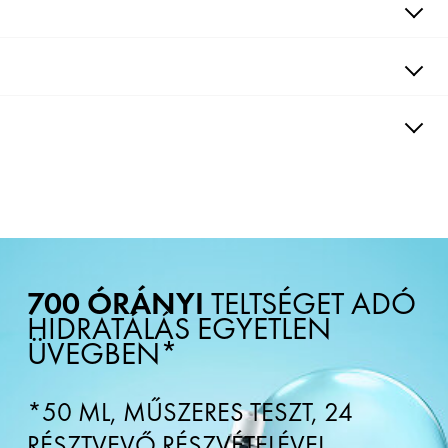
HATÓANYAGOK
KLINIKAILAG BIZONYÍTOTT
ALKALMAZÁS
CMS_Ingredients_DebAucuneInformation : undefined N70066552/1
CMS_Ingredients_FinAucuneInformation : undefined
700 ÓRÁNYI
TELTSÉGET ADÓ
HIDRATÁLÁS EGYETLEN
ÜVEGBEN*
*50 ML, MŰSZERES TESZT, 24
RÉSZTVEVŐ RÉSZVÉTELÉVEL