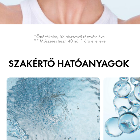
*Önértékelés, 53 résztvevő részvételével.
** Műszeres teszt, 40 nő, 1 óra elteltével
SZAKÉRTŐ HATÓANYAGOK