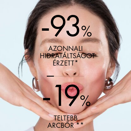
-93
%
AZONNALI
HIDRATÁLTSÁGOT
ÉRZETT*
-19
%
TELTEBB
ARCBŐR **