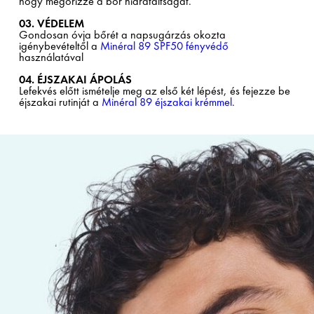
hogy megőrizze a bőr hidratáltságát.
03. VÉDELEM
Gondosan óvja bőrét a napsugárzás okozta
igénybevételtől a
Minéral 89 SPF50 fényvédő
használatával
04. ÉJSZAKAI ÁPOLÁS
Lefekvés előtt ismételje meg az első két lépést, és fejezze be
éjszakai rutinját a
Minéral 89 éjszakai krémmel
.