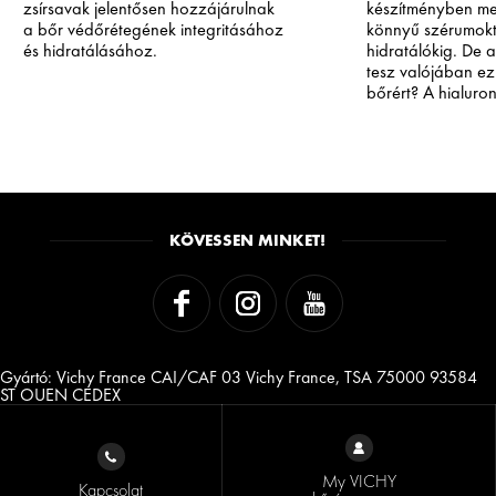
zsírsavak jelentősen hozzájárulnak
készítményben me
a bőr védőrétegének integritásához
könnyű szérumok
és hidratálásához.
hidratálókig. De a 
tesz valójában ez
bőrért? A hialuro
hatásmechanizmu
segíthet Önnek me
megfelelő terméke
leglátványosabb 
bőre egyedi igénye
KÖVESSEN MINKET!
Gyártó: Vichy France CAI/CAF 03 Vichy France, TSA 75000 93584
ST OUEN CEDEX
My VICHY
Kapcsolat