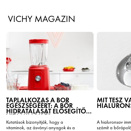
VICHY MAGAZIN
TÁPLÁLKOZÁS A BŐR
MIT TESZ 
EGÉSZSÉGÉÉRT: A BŐR
HIALURONS
HIDRATÁLÁSÁT ELŐSEGÍTŐ
VITAMINOK ÉS
ÉLELMISZEREK
Kutatások bizonyítják, hogy a
A hialuronsav im
vitaminok, az ásványi anyagok és a
számít a bőrápol