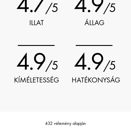
4.7
4.9
/5
/5
ILLAT
ÁLLAG
4.9
4.9
/5
/5
KÍMÉLETESSÉG
HATÉKONYSÁG
432 vélemény alapján