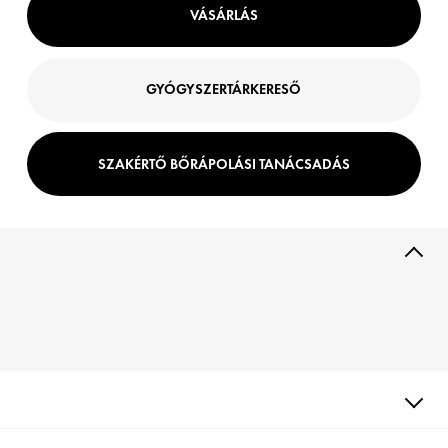
VÁSÁRLÁS
GYÓGYSZERTÁRKERESŐ
SZAKÉRTŐ BŐRÁPOLÁSI TANÁCSADÁS
TERMÉKLEÍRÁS
A napi káros hatások a bőrt dehidratálttá és rugalmatlanná
tehetik. Innovatív formulánk, amely 89% Vichy vulkanikus vizet,
valamint hialuronsav és poliglutaminsav erőteljes kombinációját
tartalmazza, hidratálja és láthatóan feltölti az arcbőrt.
ÁLLAG