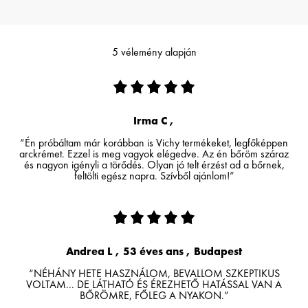
5 vélemény alapján
Irma C ,
“Én próbáltam már korábban is Vichy termékeket, legfőképpen
arckrémet. Ezzel is meg vagyok elégedve. Az én bőröm száraz
és nagyon igényli a törődés. Olyan jó telt érzést ad a bőrnek,
feltölti egész napra. Szívből ajánlom!”
Andrea L , 53 éves ans , Budapest
“NÉHÁNY HETE HASZNÁLOM, BEVALLOM SZKEPTIKUS
VOLTAM... DE LÁTHATÓ ÉS ÉREZHETŐ HATÁSSAL VAN A
BŐRÖMRE, FŐLEG A NYAKON.”