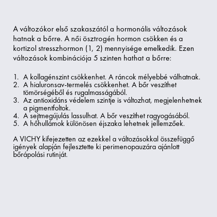
A változókor első szakaszától a hormonális változások
hatnak a bőrre. A női ösztrogén hormon csökken és a
kortizol stresszhormon (1, 2) mennyisége emelkedik. Ezen
változások kombinációja 5 szinten hathat a bőrre:
A kollagénszint csökkenhet. A ráncok mélyebbé válhatnak.
A hialuronsav-termelés csökkenhet. A bőr veszíthet
tömörségéből és rugalmasságából.
Az antioxidáns védelem szintje is változhat, megjelenhetnek
a pigmentfoltok.
A sejtmegújulás lassulhat. A bőr veszíthet ragyogásából.
A hőhullámok különösen éjszaka lehetnek jellemzőek.
A VICHY kifejezetten az ezekkel a változásokkal összefüggő
igények alapján fejlesztette ki perimenopauzára ajánlott
bőrápolási rutinját.