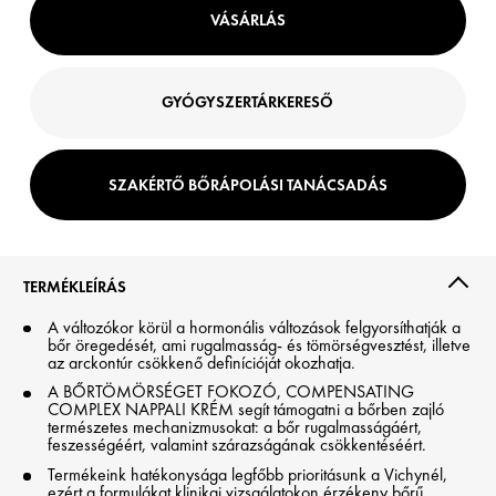
VÁSÁRLÁS
GYÓGYSZERTÁRKERESŐ
SZAKÉRTŐ BŐRÁPOLÁSI TANÁCSADÁS
TERMÉKLEÍRÁS
A változókor körül a hormonális változások felgyorsíthatják a
bőr öregedését, ami rugalmasság- és tömörségvesztést, illetve
az arckontúr csökkenő definícióját okozhatja.
A BŐRTÖMÖRSÉGET FOKOZÓ, COMPENSATING
COMPLEX NAPPALI KRÉM segít támogatni a bőrben zajló
természetes mechanizmusokat: a bőr rugalmasságáért,
feszességéért, valamint szárazságának csökkentéséért.
Termékeink hatékonysága legfőbb prioritásunk a Vichynél,
ezért a formulákat klinikai vizsgálatokon érzékeny bőrű,