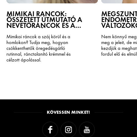
MIMIKAI RÁNCOK:
MEGSZÜNTE
ÖSSZETETT ÚTMUTATÓ A
ENDOMETRI
NEVETŐRÁNCOK ÉS A
VÁLTOZÓK
HOMLOKRÁNCOK
MEGELŐZÉSÉÉRT ÉS
Mimikai ráncok a száj körül és a
Nem könnyű megjó
KORREKCIÓJÁÉRT
homlokon? Tudja meg, hogyan
meg a jeleit, de m
csökkenthetők öregedésgátló
kezdjük a meghat
rutinnal, ránctalanító krémmel és
fordul elő és elmúl
célzott ápolással.
KÖVESSEN MINKET!