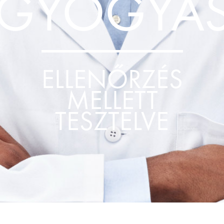
GYÓGYÁS
ELLENŐRZÉS
MELLETT
TESZTELVE