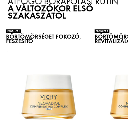
ÁTFOGÓ BŐRÁPOLÁSI RUTIN
A VÁLTOZÓKOR ELSŐ
SZAKASZÁTÓL
PRODUCT 1
PRODUCT 2
BŐRTÖMÖRSÉGET FOKOZÓ,
BŐRTÖMÖRS
FESZESÍTŐ
REVITALIZÁ