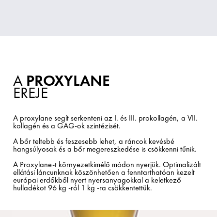
A
PROXYLANE
EREJE
A proxylane segít serkenteni az I. és III. prokollagén, a VII.
kollagén és a GAG-ok szintézisét.
A bőr teltebb és feszesebb lehet, a ráncok kevésbé
hangsúlyosak és a bőr megereszkedése is csökkenni tűnik.
A Proxylane-t környezetkímélő módon nyerjük. Optimalizált
ellátási láncunknak köszönhetően a fenntarthatóan kezelt
európai erdőkből nyert nyersanyagokkal a keletkező
hulladékot 96 kg -ról 1 kg -ra csökkentettük.